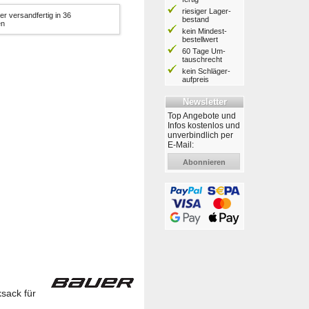
riesiger Lager­
er versandfertig in 36
bestand
en
kein Mindest­
bestell­wert
60 Tage Um­
tausch­recht
kein Schläger­
aufpreis
Newsletter
Top Angebote und
Infos kostenlos und
unverbindlich per
E-Mail:
Abonnieren
sack für