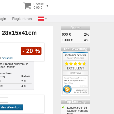
0 Artikel
▾
0.00 €
ogin
Registrieren
Rabatt
r 28x15x41cm
600 €
2%
1000 €
4%
Top Bewertung
- 20 %
l.
Versand
es Produkt erhalten Sie
chen Rabatt:
me Ihrer
lung
Rabatt
€
2 %
0 €
4 %
Top Leistung
n den Warenkorb
Lagerware in 36
Stunden ver­sand­
fertig