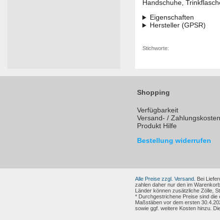
Handschuhe, Trinkflasch
Eigenschaften
Hersteller (GPSR)
Stichworte:
Shopping
Verfügbarkeit
Versand- / Zahlungskoste
Produkt Hilfe
Bestellung widerrufen
Alle Preise zzgl. Versand.
Bei Liefer
zahlen daher nur den im Warenkorb
Länder können zusätzliche Zölle, 
* Durchgestrichene Preise sind die
Maßstäben vor dem ersten 30.4.202
sowie ggf. weitere Kosten hinzu. Di