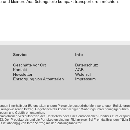
e und kleinere Ausrüstungsteile kompakt transportieren möchten.
Service
Info
Geschäfte vor Ort
Datenschutz
n
Kontakt
AGB
Newsletter
Widerruf
Entsorgung von Altbatterien
Impressum
ungen innerhalb der EU enthalten unsere Preise die gesetzliche Mehrwertsteuer. Bei Lieferung
 ausgewiesenen Betrag. Gegebenenfalls können lediglich Währungsumrechnungsgebühren Ihrer
Steuern und Gebühren entstehen.
 empfohlenen Verkaufspreise des Herstellers oder eines europäischen Händlers zum Zeitpun
3. Der Produktpreis und die Portokosten sind nur Richtpreise. Bei Fremdwährungen (Nic
es ist abhängig von Ihren Vertrag mit den Zahlungsanbieter.