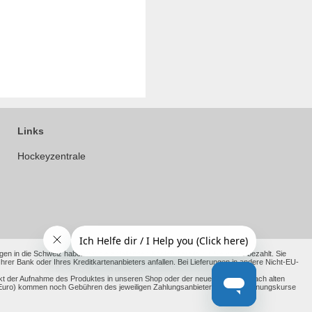
Links
Hockeyzentrale
en in die Schweiz haben wir die anfallenden Kosten bereits für Sie vorab bezahlt. Sie
 Bank oder Ihres Kreditkartenanbieters anfallen. Bei Lieferungen in andere Nicht-EU-
kt der Aufnahme des Produktes in unseren Shop oder der neue Richtpreis nach alten
ht Euro) kommen noch Gebühren des jeweiligen Zahlungsanbieter und Umrechnungskurse