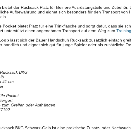
n bietet der Rucksack Platz für kleinere Ausrüstungsteile und Zubehör
htliche Aufbewahrung und eignet sich besonders für den Transport vo
eln.
e Pocket
bietet Platz für eine Trinkflasche und sorgt dafür, dass sie sch
rt
unterstützt einen angenehmen Transport auf dem Weg zum
Trainin
Loop
lässt sich der Bauer Handschuh Rucksack zusätzlich einfach grei
 handlich und eignet sich gut für junge Spieler oder als zusätzliche 
 Rucksack BKG
lb
x 41 cm
er
ttle Pocket
tergurt
 zum Greifen oder Aufhängen
67192
ksack BKG Schwarz-Gelb ist eine praktische Zusatz- oder Nachwuchst