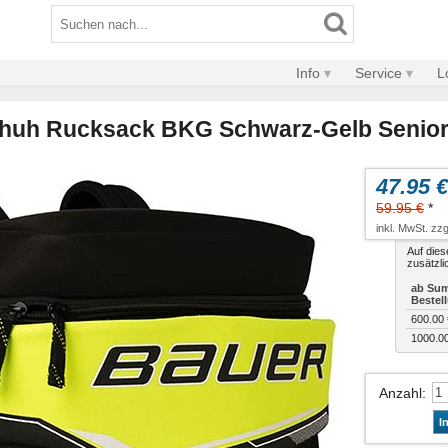
Info
Service
L
huh Rucksack BKG Schwarz-Gelb Senio
47.95 €
59.95 €
*
inkl. MwSt. zzg
Auf dies
zusätzli
ab Sum
Bestel
600.00 
1000.0
Anzahl
:
I