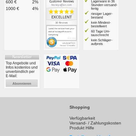
600 €
2%
Lagerware in 36
Stunden ver­sand­
1000 €
4%
fertig
riesiger Lager­
bestand
kein Mindest­
bestell­wert
60 Tage Um­
tausch­recht
kein Schläger­
aufpreis
Newsletter
Top Angebote und
Infos kostenlos und
unverbindlich per
E-Mail:
Abonnieren
Shopping
Verfügbarkeit
Versand- / Zahlungskosten
Produkt Hilfe