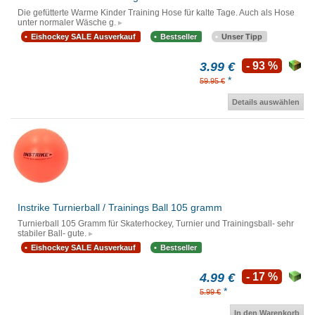
Die gefütterte Warme Kinder Training Hose für kalte Tage. Auch als Hose
unter normaler Wäsche g.
Eishockey SALE Ausverkauf
Bestseller
Unser Tipp
3.99 €
- 93 %
*
59.95 €
Details auswählen
Instrike Turnierball / Trainings Ball 105 gramm
Turnierball 105 Gramm für Skaterhockey, Turnier und Trainingsball- sehr
stabiler Ball- gute.
Eishockey SALE Ausverkauf
Bestseller
4.99 €
- 17 %
*
5.99 €
In den Warenkorb