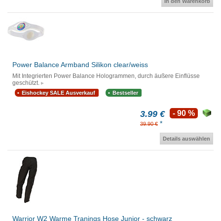
In den Warenkorb
Power Balance Armband Silikon clear/weiss
Mit Integrierten Power Balance Hologrammen, durch äußere Einflüsse
geschützt.
Eishockey SALE Ausverkauf
Bestseller
3.99 €
- 90 %
*
39.90 €
Details auswählen
Warrior W2 Warme Tranings Hose Junior - schwarz