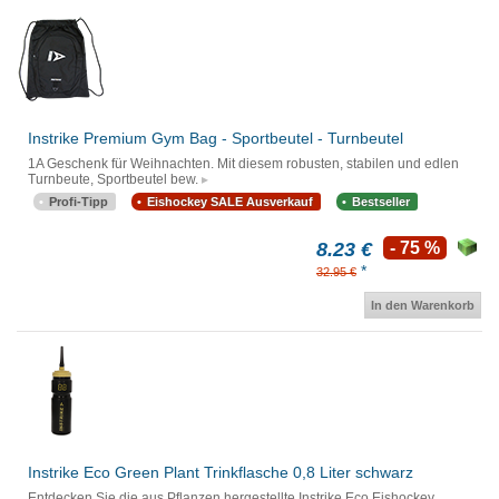
Instrike Premium Gym Bag - Sportbeutel - Turnbeutel
1A Geschenk für Weihnachten. Mit diesem robusten, stabilen und edlen
Turnbeute, Sportbeutel bew.
Profi-Tipp
Eishockey SALE Ausverkauf
Bestseller
8.23 €
- 75 %
*
32.95 €
In den Warenkorb
Instrike Eco Green Plant Trinkflasche 0,8 Liter schwarz
Entdecken Sie die aus Pflanzen hergestellte Instrike Eco Eishockey