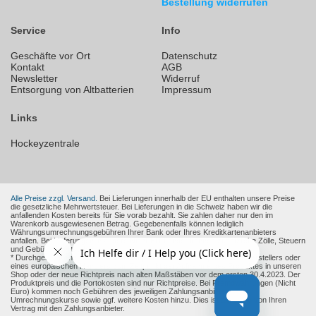
Bestellung widerrufen
Service
Info
Geschäfte vor Ort
Datenschutz
Kontakt
AGB
Newsletter
Widerruf
Entsorgung von Altbatterien
Impressum
Links
Hockeyzentrale
Alle Preise zzgl. Versand.
Bei Lieferungen innerhalb der EU enthalten unsere Preise
die gesetzliche Mehrwertsteuer. Bei Lieferungen in die Schweiz haben wir die
anfallenden Kosten bereits für Sie vorab bezahlt. Sie zahlen daher nur den im
Warenkorb ausgewiesenen Betrag. Gegebenenfalls können lediglich
Währungsumrechnungsgebühren Ihrer Bank oder Ihres Kreditkartenanbieters
anfallen. Bei Lieferungen in andere Nicht-EU-Länder können zusätzliche Zölle, Steuern
und Gebühren entstehen.
* Durchgestrichene Preise sind die empfohlenen Verkaufspreise des Herstellers oder
eines europäischen Händlers zum Zeitpunkt der Aufnahme des Produktes in unseren
Shop oder der neue Richtpreis nach alten Maßstäben vor dem ersten 30.4.2023. Der
Produktpreis und die Portokosten sind nur Richtpreise. Bei Fremdwährungen (Nicht
Euro) kommen noch Gebühren des jeweiligen Zahlungsanbieter und
Umrechnungskurse sowie ggf. weitere Kosten hinzu. Dies ist abhängig von Ihren
Vertrag mit den Zahlungsanbieter.