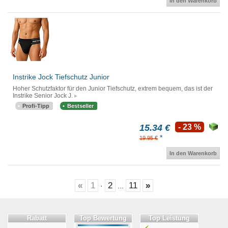
In den Warenkorb
Instrike Jock Tiefschutz Junior
Hoher Schutzfaktor für den Junior Tiefschutz, extrem bequem, das ist der
Instrike Senior Jock J.
Profi-Tipp
Bestseller
15.34 €
- 23 %
*
19.95 €
In den Warenkorb
«
1
2
11
»
·
...
Rabatt
Top Bewertung
Top Leistung