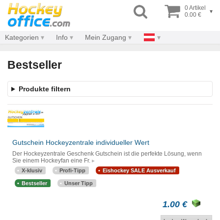
0 Artikel
▾
0.00 €
Kategorien
Info
Mein Zugang
Bestseller
Produkte filtern
Gutschein Hockeyzentrale individueller Wert
Der Hockeyzentrale Geschenk Gutschein ist die perfekte Lösung, wenn
Sie einem Hockeyfan eine Fr.
X-klusiv
Profi-Tipp
Eishockey SALE Ausverkauf
Bestseller
Unser Tipp
1.00 €