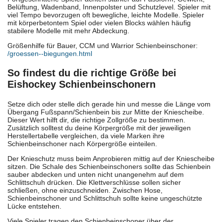
Belüftung, Wadenband, Innenpolster und Schutzlevel. Spieler mit
viel Tempo bevorzugen oft bewegliche, leichte Modelle. Spieler
mit körperbetontem Spiel oder vielen Blocks wählen häufig
stabilere Modelle mit mehr Abdeckung.
Größenhilfe für Bauer, CCM und Warrior Schienbeinschoner:
/groessen--biegungen.html
So findest du die richtige Größe bei
Eishockey Schienbeinschonern
Setze dich oder stelle dich gerade hin und messe die Länge vom
Übergang Fußspann/Schienbein bis zur Mitte der Kniescheibe.
Dieser Wert hilft dir, die richtige Zollgröße zu bestimmen.
Zusätzlich solltest du deine Körpergröße mit der jeweiligen
Herstellertabelle vergleichen, da viele Marken ihre
Schienbeinschoner nach Körpergröße einteilen.
Der Knieschutz muss beim Anprobieren mittig auf der Kniescheibe
sitzen. Die Schale des Schienbeinschoners sollte das Schienbein
sauber abdecken und unten nicht unangenehm auf dem
Schlittschuh drücken. Die Klettverschlüsse sollen sicher
schließen, ohne einzuschneiden. Zwischen Hose,
Schienbeinschoner und Schlittschuh sollte keine ungeschützte
Lücke entstehen.
Viele Spieler tragen den Schienbeinschoner über der