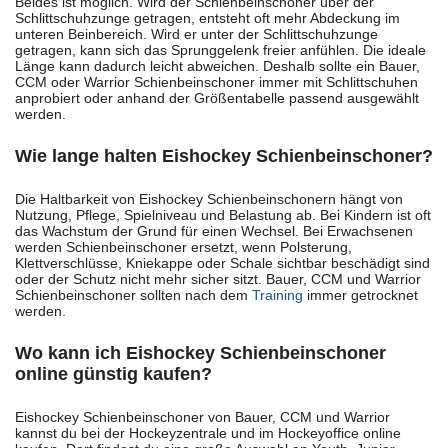
Beides ist möglich. Wird der Schienbeinschoner über der
Schlittschuhzunge getragen, entsteht oft mehr Abdeckung im
unteren Beinbereich. Wird er unter der Schlittschuhzunge
getragen, kann sich das Sprunggelenk freier anfühlen. Die ideale
Länge kann dadurch leicht abweichen. Deshalb sollte ein Bauer,
CCM oder Warrior Schienbeinschoner immer mit Schlittschuhen
anprobiert oder anhand der Größentabelle passend ausgewählt
werden.
Wie lange halten Eishockey Schienbeinschoner?
Die Haltbarkeit von Eishockey Schienbeinschonern hängt von
Nutzung, Pflege, Spielniveau und Belastung ab. Bei Kindern ist oft
das Wachstum der Grund für einen Wechsel. Bei Erwachsenen
werden Schienbeinschoner ersetzt, wenn Polsterung,
Klettverschlüsse, Kniekappe oder Schale sichtbar beschädigt sind
oder der Schutz nicht mehr sicher sitzt. Bauer, CCM und Warrior
Schienbeinschoner sollten nach dem
Training
immer getrocknet
werden.
Wo kann ich Eishockey Schienbeinschoner
online günstig kaufen?
Eishockey Schienbeinschoner von Bauer, CCM und Warrior
kannst du bei der Hockeyzentrale und im Hockeyoffice online