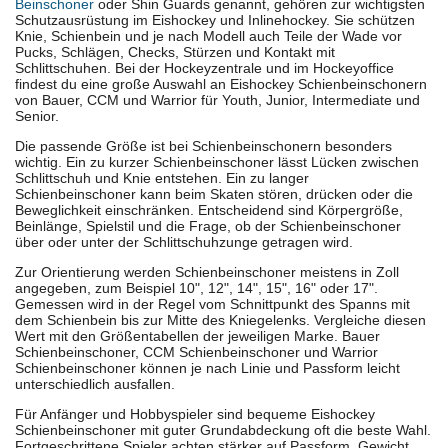
Beinschoner
oder Shin Guards genannt, gehören zur wichtigsten
Schutzausrüstung im Eishockey und Inlinehockey. Sie schützen
Knie, Schienbein und je nach Modell auch Teile der Wade vor
Pucks, Schlägen, Checks, Stürzen und Kontakt mit
Schlittschuhen. Bei der Hockeyzentrale und im Hockeyoffice
findest du eine große Auswahl an Eishockey Schienbeinschonern
von Bauer, CCM und Warrior für Youth, Junior, Intermediate und
Senior.
Die passende Größe ist bei Schienbeinschonern besonders
wichtig. Ein zu kurzer Schienbeinschoner lässt Lücken zwischen
Schlittschuh und Knie entstehen. Ein zu langer
Schienbeinschoner kann beim Skaten stören, drücken oder die
Beweglichkeit einschränken. Entscheidend sind Körpergröße,
Beinlänge, Spielstil und die Frage, ob der Schienbeinschoner
über oder unter der Schlittschuhzunge getragen wird.
Zur Orientierung werden Schienbeinschoner meistens in Zoll
angegeben, zum Beispiel 10", 12", 14", 15", 16" oder 17".
Gemessen wird in der Regel vom Schnittpunkt des Spanns mit
dem Schienbein bis zur Mitte des Kniegelenks. Vergleiche diesen
Wert mit den Größentabellen der jeweiligen Marke. Bauer
Schienbeinschoner, CCM Schienbeinschoner und Warrior
Schienbeinschoner können je nach Linie und Passform leicht
unterschiedlich ausfallen.
Für Anfänger und Hobbyspieler sind bequeme Eishockey
Schienbeinschoner mit guter Grundabdeckung oft die beste Wahl.
Fortgeschrittene Spieler achten stärker auf Passform, Gewicht,