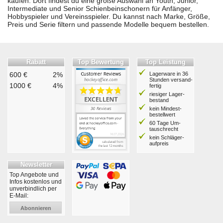
kaufen. Dort findest du eine große Auswahl an Youth, Junior,
Intermediate und Senior Schienbeinschonern für Anfänger,
Hobbyspieler und Vereinsspieler. Du kannst nach Marke, Größe,
Preis und Serie filtern und passende Modelle bequem bestellen.
Rabatt
Top Bewertung
Top Leistung
600 €
2%
Lagerware in 36
Stunden ver­sand­
1000 €
4%
fertig
riesiger Lager­
bestand
kein Mindest­
bestell­wert
60 Tage Um­
tausch­recht
kein Schläger­
aufpreis
Newsletter
Top Angebote und
Infos kostenlos und
unverbindlich per
E-Mail:
Abonnieren