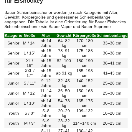
für Eishockey
Bauer Schienbeinschoner werden je nach Kategorie mit Alter,
Gewicht, Körpergröße und gemessener Schienbeinlänge
angegeben. Die Tabelle ist eine Orientierung für Bauer Eishockey
Schienbeinschoner wie Bauer Vapor und Bauer Supreme.
Kategorie
Größe
Alter
Gewicht
Körpergröße
Schienbeinlänge
ab 14
64–82
170–180
Senior
M / 14"
33–36 cm
Jahre
kg
cm
ab 15
73–91
175–185
Senior
L / 15"
36–38 cm
Jahre
kg
cm
XL /
ab 15
82–100
180–190
Senior
38–41 cm
16"
Jahre
kg
cm
XXL /
ab 15
185–198
Senior
ab 91 kg
41–43 cm
17"
Jahre
cm
9–12
32–45
140–152
Junior
S / 11"
25–28 cm
Jahre
kg
cm
11–14
36–50
150–163
Junior
M / 12"
25–30 cm
Jahre
kg
cm
ab 14
54–73
165–175
Junior
L / 13"
30–33 cm
Jahre
kg
cm
5–8
20–29
109–132
Youth
S / 8"
18–20 cm
Jahre
kg
cm
6–9
23–32
Youth
M / 9"
114–140 cm
20–23 cm
Jahre
kg
8–11
27–41
130–142