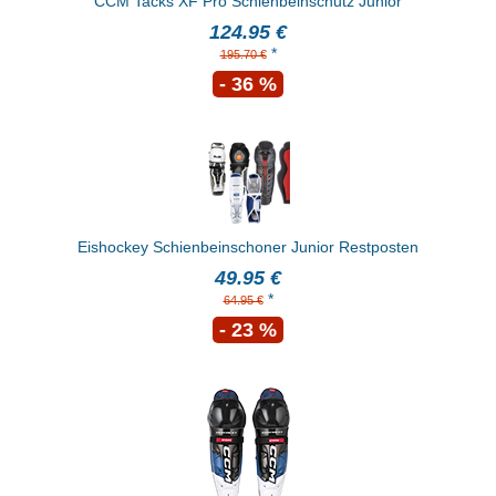
CCM Tacks XF Pro Schienbeinschutz Junior
124.95 €
*
195.70 €
- 36 %
Eishockey Schienbeinschoner Junior Restposten
49.95 €
*
64.95 €
- 23 %