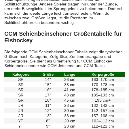
Schlittschuhzunge. Andere Spieler tragen ihn unter der Zunge,
um mehr Beweglichkeit im Sprunggelenk zu bekommen. Dadurch
kann sich die ideale Länge leicht unterscheiden. Wenn du
zwischen zwei Größen liegst, ist die Passform im
Schlittschuhbereich besonders wichtig.
CCM Schienbeinschoner Größentabelle für
Eishockey
Die folgende CCM Schienbeinschoner Tabelle zeigt die typischen
Größen nach Kategorie, Zollgröße, Zentimeterangabe und
Körpergröße. Sie dient als Orientierung für CCM Eishockey
Schienbeinschoner wie CCM Jetspeed und CCM Tacks.
Kategorie
Größe
Länge
Körpergröße
SR
14"
36 cm
163–170 cm
SR
15"
38 cm
170–178 cm
SR
16"
41 cm
178–185 cm
SR
17"
43 cm
185–193 cm
SR
18"
45 cm
193 cm+
JR
11"
28 cm
132–142 cm
JR
12"
30 cm
142–157 cm
JR
13"
33 cm
157–168 cm
YT
8"
20 cm
102–112 cm
YT
9"
23 cm
112–122 cm