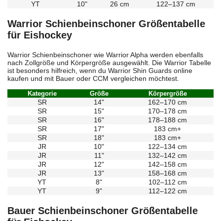
YT
10"
26 cm
122–137 cm
Warrior Schienbeinschoner Größentabelle
für Eishockey
Warrior Schienbeinschoner wie Warrior Alpha werden ebenfalls
nach Zollgröße und Körpergröße ausgewählt. Die Warrior Tabelle
ist besonders hilfreich, wenn du Warrior Shin Guards online
kaufen und mit Bauer oder CCM vergleichen möchtest.
Kategorie
Größe
Körpergröße
SR
14"
162–170 cm
SR
15"
170–178 cm
SR
16"
178–188 cm
SR
17"
183 cm+
SR
18"
183 cm+
JR
10"
122–134 cm
JR
11"
132–142 cm
JR
12"
142–158 cm
JR
13"
158–168 cm
YT
8"
102–112 cm
YT
9"
112–122 cm
Bauer Schienbeinschoner Größentabelle