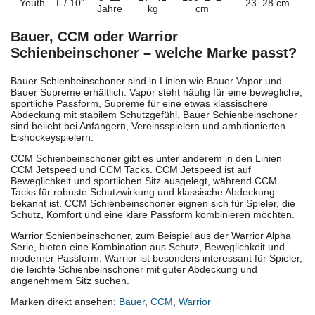
Youth
L / 10"
23–28 cm
Jahre
kg
cm
Bauer, CCM oder Warrior
Schienbeinschoner – welche Marke passt?
Bauer Schienbeinschoner sind in Linien wie Bauer Vapor und
Bauer Supreme erhältlich. Vapor steht häufig für eine bewegliche,
sportliche Passform, Supreme für eine etwas klassischere
Abdeckung mit stabilem Schutzgefühl. Bauer Schienbeinschoner
sind beliebt bei Anfängern, Vereinsspielern und ambitionierten
Eishockeyspielern.
CCM Schienbeinschoner gibt es unter anderem in den Linien
CCM Jetspeed und CCM Tacks. CCM Jetspeed ist auf
Beweglichkeit und sportlichen Sitz ausgelegt, während CCM
Tacks für robuste Schutzwirkung und klassische Abdeckung
bekannt ist. CCM Schienbeinschoner eignen sich für Spieler, die
Schutz, Komfort und eine klare Passform kombinieren möchten.
Warrior Schienbeinschoner, zum Beispiel aus der Warrior Alpha
Serie, bieten eine Kombination aus Schutz, Beweglichkeit und
moderner Passform. Warrior ist besonders interessant für Spieler,
die leichte Schienbeinschoner mit guter Abdeckung und
angenehmem Sitz suchen.
Marken direkt ansehen:
Bauer
,
CCM
,
Warrior