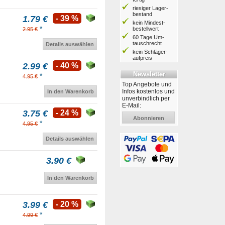
riesiger Lager­
bestand
1.79 €
- 39 %
kein Mindest­
*
bestell­wert
2.95 €
60 Tage Um­
tausch­recht
Details auswählen
kein Schläger­
aufpreis
2.99 €
- 40 %
Newsletter
*
4.95 €
Top Angebote und
Infos kostenlos und
In den Warenkorb
unverbindlich per
E-Mail:
3.75 €
- 24 %
Abonnieren
*
4.95 €
Details auswählen
3.90 €
In den Warenkorb
3.99 €
- 20 %
*
4.99 €