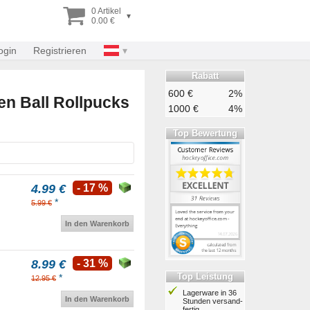
0 Artikel
▾
0.00 €
ogin
Registrieren
Rabatt
600 €
2%
en Ball Rollpucks
1000 €
4%
Top Bewertung
4.99 €
- 17 %
*
5.99 €
In den Warenkorb
8.99 €
- 31 %
Top Leistung
*
12.95 €
Lagerware in 36
In den Warenkorb
Stunden ver­sand­
fertig