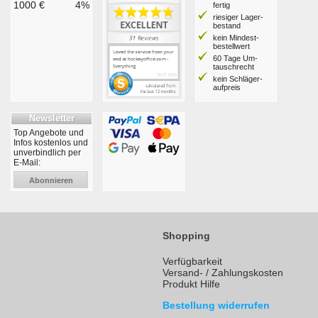
1000 €
4%
fertig
riesiger Lager­
bestand
kein Mindest­
bestell­wert
60 Tage Um­
tausch­recht
kein Schläger­
aufpreis
Newsletter
Top Angebote und
Infos kostenlos und
unverbindlich per
E-Mail:
Abonnieren
Shopping
Verfügbarkeit
Versand- / Zahlungskosten
Produkt Hilfe
Bestellung widerrufen