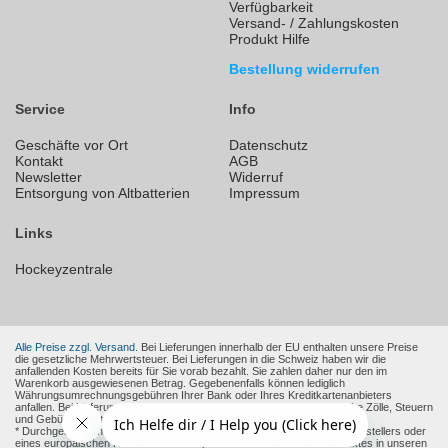
Verfügbarkeit
Versand- / Zahlungskosten
Produkt Hilfe
Bestellung widerrufen
Service
Info
Geschäfte vor Ort
Datenschutz
Kontakt
AGB
Newsletter
Widerruf
Entsorgung von Altbatterien
Impressum
Links
Hockeyzentrale
Alle Preise zzgl. Versand.
Bei Lieferungen innerhalb der EU enthalten unsere Preise
die gesetzliche Mehrwertsteuer. Bei Lieferungen in die Schweiz haben wir die
anfallenden Kosten bereits für Sie vorab bezahlt. Sie zahlen daher nur den im
Warenkorb ausgewiesenen Betrag. Gegebenenfalls können lediglich
Währungsumrechnungsgebühren Ihrer Bank oder Ihres Kreditkartenanbieters
anfallen. Bei Lieferungen in andere Nicht-EU-Länder können zusätzliche Zölle, Steuern
und Gebühren entstehen.
* Durchgestrichene Preise sind die empfohlenen Verkaufspreise des Herstellers oder
eines europäischen Händlers zum Zeitpunkt der Aufnahme des Produktes in unseren