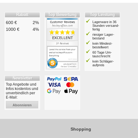
Rabatt
Top Bewertung
Top Leistung
600 €
2%
Lagerware in 36
Stunden ver­sand­
1000 €
4%
fertig
riesiger Lager­
bestand
kein Mindest­
bestell­wert
60 Tage Um­
tausch­recht
kein Schläger­
aufpreis
Newsletter
Top Angebote und
Infos kostenlos und
unverbindlich per
E-Mail:
Abonnieren
Shopping