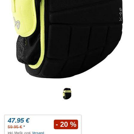
47.95 €
- 20 %
59.95 €
*
inkl. MwSt. zzgl.
Versand