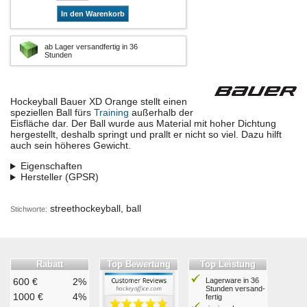
In den Warenkorb
ab Lager versandfertig in 36
Stunden
Hockeyball Bauer XD Orange stellt einen
speziellen Ball fürs
Training
außerhalb der
Eisfläche dar. Der Ball wurde aus Material mit hoher Dichtung
hergestellt, deshalb springt und prallt er nicht so viel. Dazu hilft
auch sein höheres Gewicht.
Eigenschaften
Hersteller (GPSR)
streethockeyball, ball
Stichworte:
Rabatt
Top Bewertung
Top Leistung
600 €
2%
Lagerware in 36
Stunden ver­sand­
1000 €
4%
fertig