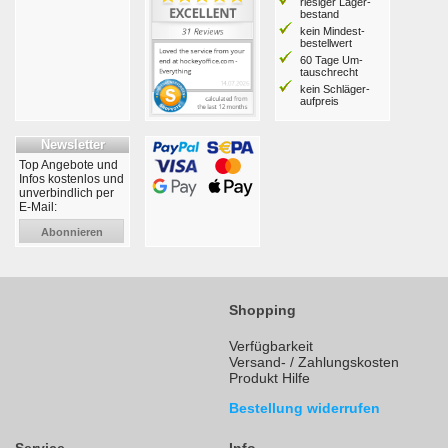
riesiger Lager­
bestand
kein Mindest­
bestell­wert
60 Tage Um­
tausch­recht
kein Schläger­
aufpreis
Newsletter
Top Angebote und
Infos kostenlos und
unverbindlich per
E-Mail:
Abonnieren
Shopping
Verfügbarkeit
Versand- / Zahlungskosten
Produkt Hilfe
Bestellung widerrufen
Service
Info