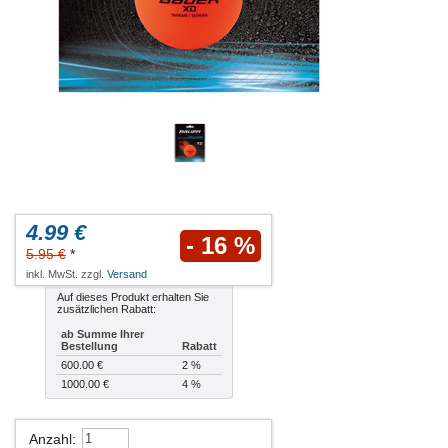
4.99 €
- 16 %
5.95 €
*
inkl. MwSt. zzgl.
Versand
Auf dieses Produkt erhalten Sie
zusätzlichen Rabatt:
ab Summe Ihrer
Bestellung
Rabatt
600.00 €
2 %
1000.00 €
4 %
Anzahl
: