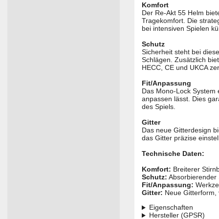
Komfort
Der Re-Akt 55 Helm biet
Tragekomfort. Die strate
bei intensiven Spielen küh
Schutz
Sicherheit steht bei die
Schlägen. Zusätzlich bie
HECC, CE und UKCA zertif
Fit/Anpassung
Das Mono-Lock System er
anpassen lässt. Dies gar
des Spiels.
Gitter
Das neue Gitterdesign bie
das Gitter präzise einst
Technische Daten:
Komfort:
Breiterer Stir
Schutz:
Absorbierender 
Fit/Anpassung:
Werkze
Gitter:
Neue Gitterform, v
Eigenschaften
Hersteller (GPSR)