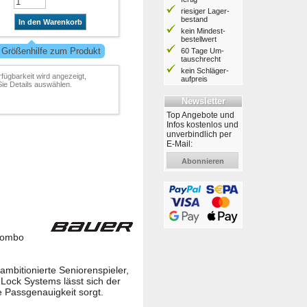
riesiger Lager­
bestand
In den Warenkorb
kein Mindest­
bestell­wert
 Größenhilfe zum Produkt
60 Tage Um­
tausch­recht
kein Schläger­
rfügbarkeit wird angezeigt,
aufpreis
ie Details auswählen.
Newsletter
Top Angebote und
Infos kostenlos und
unverbindlich per
E-Mail:
Abonnieren
 Combo
ambitionierte Seniorenspieler,
-Lock Systems lässt sich der
 Passgenauigkeit sorgt.