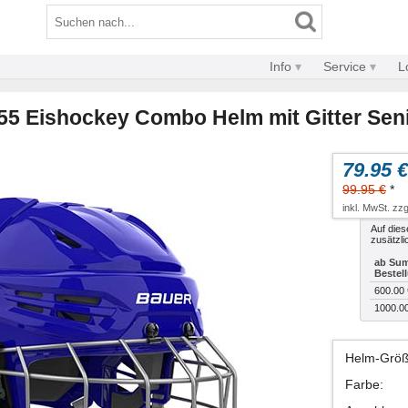
Info
Service
L
55 Eishockey Combo Helm mit Gitter Seni
79.95 €
99.95 €
*
inkl. MwSt. zzg
Auf dies
zusätzli
ab Sum
Bestel
600.00 
1000.0
Helm-Grö
Farbe
: