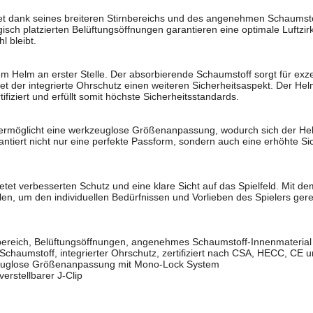
et dank seines breiteren Stirnbereichs und des angenehmen Schaumsto
gisch platzierten Belüftungsöffnungen garantieren eine optimale Luftzir
l bleibt.
sem Helm an erster Stelle. Der absorbierende Schaumstoff sorgt für exz
tet der integrierte Ohrschutz einen weiteren Sicherheitsaspekt. Der H
iziert und erfüllt somit höchste Sicherheitsstandards.
möglicht eine werkzeuglose Größenanpassung, wodurch sich der Helm
antiert nicht nur eine perfekte Passform, sondern auch eine erhöhte Sic
tet verbesserten Schutz und eine klare Sicht auf das Spielfeld. Mit dem
ellen, um den individuellen Bedürfnissen und Vorlieben des Spielers ger
nbereich, Belüftungsöffnungen, angenehmes Schaumstoff-Innenmaterial
Schaumstoff, integrierter Ohrschutz, zertifiziert nach CSA, HECC, CE
uglose Größenanpassung mit Mono-Lock System
erstellbarer J-Clip