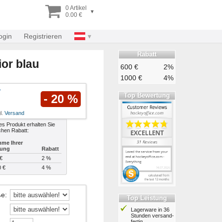
0 Artikel
▾
0.00 €
ogin
Registrieren
Rabatt
or blau
600 €
2%
1000 €
4%
Top Bewertung
- 20 %
l.
Versand
es Produkt erhalten Sie
chen Rabatt:
me Ihrer
lung
Rabatt
€
2 %
0 €
4 %
ße
:
Top Leistung
Lagerware in 36
Stunden ver­sand­
fertig