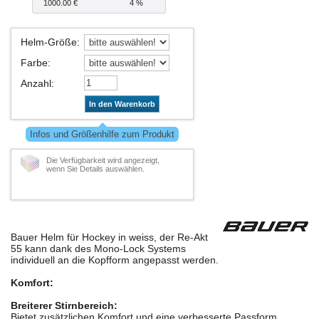
1000.00 €
4 %
Helm-Größe
:
Farbe
:
Anzahl
:
In den Warenkorb
Infos und Größenhilfe zum Produkt
Die Verfügbarkeit wird angezeigt,
wenn Sie Details auswählen.
Bauer Helm für Hockey in weiss, der Re-Akt
55 kann dank des Mono-Lock Systems
individuell an die Kopfform angepasst werden.
Komfort:
Breiterer Stirnbereich:
Bietet zusätzlichen Komfort und eine verbesserte Passform.