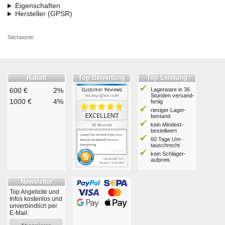
Eigenschaften
Hersteller (GPSR)
Stichworte:
Rabatt
Top Bewertung
Top Leistung
600 €
2%
Lagerware in 36
Stunden ver­sand­
1000 €
4%
fertig
riesiger Lager­
bestand
kein Mindest­
bestell­wert
60 Tage Um­
tausch­recht
kein Schläger­
aufpreis
Newsletter
Top Angebote und
Infos kostenlos und
unverbindlich per
E-Mail: