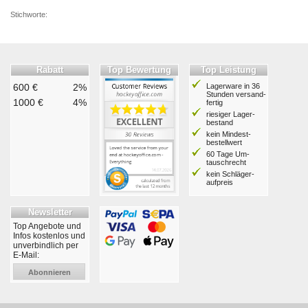
Stichworte:
Rabatt
Top Bewertung
Top Leistung
600 €
2%
Lagerware in 36
Stunden ver­sand­
1000 €
4%
fertig
riesiger Lager­
bestand
kein Mindest­
bestell­wert
60 Tage Um­
tausch­recht
kein Schläger­
aufpreis
Newsletter
Top Angebote und
Infos kostenlos und
unverbindlich per
E-Mail:
Abonnieren