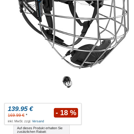
139.95 €
- 18 %
169.99 €
*
inkl. MwSt. zzgl.
Versand
Auf dieses Produkt erhalten Sie
zusätzlichen Rabatt: