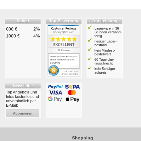
Rabatt
Top Bewertung
Top Leistung
600 €
2%
Lagerware in 36
Stunden ver­sand­
1000 €
4%
fertig
riesiger Lager­
bestand
kein Mindest­
bestell­wert
60 Tage Um­
tausch­recht
kein Schläger­
aufpreis
Newsletter
Top Angebote und
Infos kostenlos und
unverbindlich per
E-Mail:
Abonnieren
Shopping