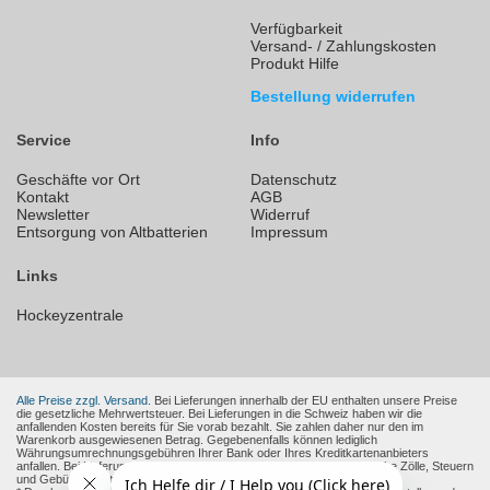
Verfügbarkeit
Versand- / Zahlungskosten
Produkt Hilfe
Bestellung widerrufen
Service
Info
Geschäfte vor Ort
Datenschutz
Kontakt
AGB
Newsletter
Widerruf
Entsorgung von Altbatterien
Impressum
Links
Hockeyzentrale
Alle Preise zzgl. Versand.
Bei Lieferungen innerhalb der EU enthalten unsere Preise
die gesetzliche Mehrwertsteuer. Bei Lieferungen in die Schweiz haben wir die
anfallenden Kosten bereits für Sie vorab bezahlt. Sie zahlen daher nur den im
Warenkorb ausgewiesenen Betrag. Gegebenenfalls können lediglich
Währungsumrechnungsgebühren Ihrer Bank oder Ihres Kreditkartenanbieters
anfallen. Bei Lieferungen in andere Nicht-EU-Länder können zusätzliche Zölle, Steuern
und Gebühren entstehen.