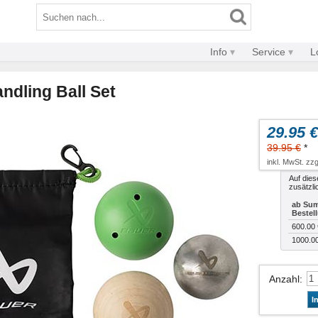
Info
Service
L
ndling Ball Set
29.95 €
39.95 €
*
inkl. MwSt. zzg
Auf dies
zusätzli
ab Sum
Bestel
600.00 
1000.0
Anzahl
:
I