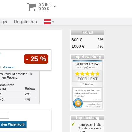
0 Artikel
▾
0.00 €
ogin
Registrieren
Rabatt
600 €
2%
1000 €
4%
Top Bewertung
- 25 %
l.
Versand
es Produkt erhalten Sie
chen Rabatt:
me Ihrer
lung
Rabatt
€
2 %
0 €
4 %
Top Leistung
n den Warenkorb
Lagerware in 36
Stunden ver­sand­
fertig