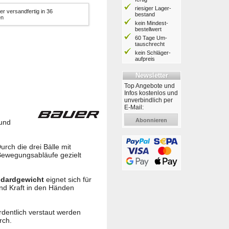
riesiger Lager­
er versandfertig in 36
bestand
en
kein Mindest­
bestell­wert
60 Tage Um­
tausch­recht
kein Schläger­
aufpreis
Newsletter
Top Angebote und
Infos kostenlos und
unverbindlich per
E-Mail:
Abonnieren
 und
urch die drei Bälle mit
Bewegungsabläufe gezielt
ndardgewicht
eignet sich für
und Kraft in den Händen
ordentlich verstaut werden
rch.