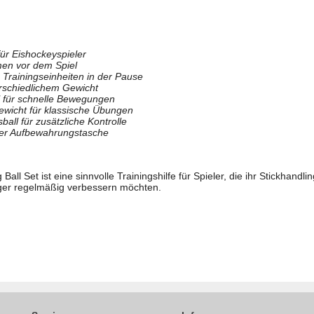
für Eishockeyspieler
en vor dem Spiel
 Trainingseinheiten in der Pause
erschiedlichem Gewicht
l für schnelle Bewegungen
ewicht für klassische Übungen
ball für zusätzliche Kontrolle
cher Aufbewahrungstasche
Ball Set ist eine sinnvolle Trainingshilfe für Spieler, die ihr Stickhandl
ger regelmäßig verbessern möchten.