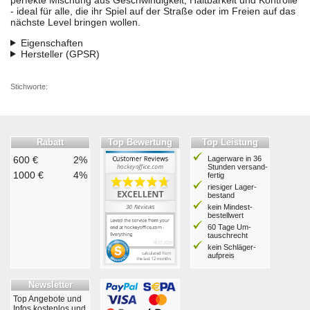
- ideal für alle, die ihr Spiel auf der Straße oder im Freien auf das
nächste Level bringen wollen.
Eigenschaften
Hersteller (GPSR)
Stichworte:
Rabatt
Top Bewertung
Top Leistung
600 €
2%
Lagerware in 36
Stunden ver­sand­
1000 €
4%
fertig
riesiger Lager­
bestand
kein Mindest­
bestell­wert
60 Tage Um­
tausch­recht
kein Schläger­
aufpreis
Newsletter
Top Angebote und
Infos kostenlos und