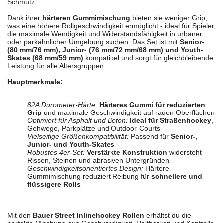
Schmutz.
Dank ihrer
härteren Gummimischung
bieten sie weniger Grip,
was eine höhere Rollgeschwindigkeit ermöglicht - ideal für Spieler,
die maximale Wendigkeit und Widerstandsfähigkeit in urbaner
oder parkähnlicher Umgebung suchen. Das Set ist mit
Senior-
(80 mm/76 mm), Junior- (76 mm/72 mm/68 mm) und Youth-
Skates (68 mm/59 mm)
kompatibel und sorgt für gleichbleibende
Leistung für alle Altersgruppen.
Hauptmerkmale:
82A Durometer-Härte:
Härteres Gummi für reduzierten
Grip
und maximale Geschwindigkeit auf rauen Oberflächen
Optimiert für Asphalt und Beton:
Ideal für Straßenhockey
,
Gehwege, Parkplätze und Outdoor-Courts
Vielseitige Größenkompatibilität:
Passend für
Senior-,
Junior- und Youth-Skates
Robustes 4er-Set:
Verstärkte Konstruktion
widersteht
Rissen, Steinen und abrasiven Untergründen
Geschwindigkeitsorientiertes Design:
Härtere
Gummimischung reduziert Reibung für
schnellere und
flüssigere Rolls
Mit den
Bauer Street Inlinehockey Rollen
erhältst du die
perfekte Mischung aus Geschwindigkeit, Haltbarkeit und Kontrolle