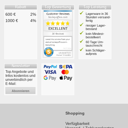
Rabatt
Top Bewertung
Top Leistung
600 €
2%
Lagerware in 36
Stunden ver­sand­
1000 €
4%
fertig
riesiger Lager­
bestand
kein Mindest­
bestell­wert
60 Tage Um­
tausch­recht
kein Schläger­
aufpreis
Newsletter
Top Angebote und
Infos kostenlos und
unverbindlich per
E-Mail:
Abonnieren
Shopping
Verfügbarkeit