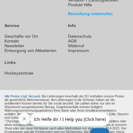
Versand- / Zahlungskosten
Produkt Hilfe
Bestellung widerrufen
Service
Info
Geschäfte vor Ort
Datenschutz
Kontakt
AGB
Newsletter
Widerruf
Entsorgung von Altbatterien
Impressum
Links
Hockeyzentrale
Alle Preise zzgl. Versand.
Bei Lieferungen innerhalb der EU enthalten unsere Preise
die gesetzliche Mehrwertsteuer. Bei Lieferungen in die Schweiz haben wir die
anfallenden Kosten bereits für Sie vorab bezahlt. Sie zahlen daher nur den im
Warenkorb ausgewiesenen Betrag. Gegebenenfalls können lediglich
Währungsumrechnungsgebühren Ihrer Bank oder Ihres Kreditkartenanbieters
anfallen. Bei Lieferungen in andere Nicht-EU-Länder können zusätzliche Zölle, Steuern
und Gebühren entstehen.
* Durchgestrichene Preise sind die empfohlenen Verkaufspreise des Herstellers oder
eines europäischen Händlers zum Zeitpunkt der Aufnahme des Produktes in unseren
Shop oder der neue Richtpreis nach alten Maßstäben vor dem ersten 30.4.2023. Der
Produktpreis und die Portokosten sind nur Richtpreise. Bei Fremdwährungen (Nicht