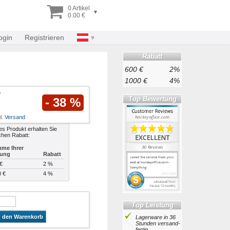
0 Artikel
▾
0.00 €
ogin
Registrieren
Rabatt
600 €
2%
1000 €
4%
Top Bewertung
- 38 %
l.
Versand
es Produkt erhalten Sie
chen Rabatt:
me Ihrer
lung
Rabatt
€
2 %
0 €
4 %
Top Leistung
n den Warenkorb
Lagerware in 36
Stunden ver­sand­
fertig