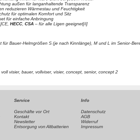
chtung außen für langanhaltende Transparenz
en reduzieren Wärmestau und Feuchtigkeit
hutz für optimalen Komfort und Sitz
set für einfache Anbringung
[b]CE,
HECC
,
CSA
– für alle Ligen geeignet[/i]
 für Bauer-Helmgrößen S (je nach Kinnlänge), M und L im Senior-Bere
voll visier, bauer, vollviser, visier, concept, senior, concept 2
Service
Info
Geschäfte vor Ort
Datenschutz
n
Kontakt
AGB
Newsletter
Widerruf
Entsorgung von Altbatterien
Impressum