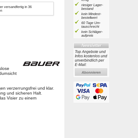
riesiger Lager­
er versandfertig in 36
bestand
en
kein Mindest­
bestell­wert
60 Tage Um­
tausch­recht
kein Schläger­
aufpreis
Newsletter
Top Angebote und
Infos kostenlos und
unverbindlich per
E-Mail:
slose
Abonnieren
ndumsicht
en verzerrungsfrei und klar.
ung und sicheren Halt.
as Visier zu einem