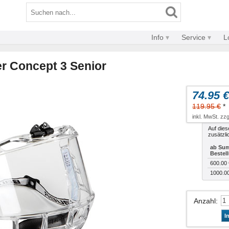
Info
Service
L
er Concept 3 Senior
74.95 €
119.95 €
*
inkl. MwSt. zzg
Auf dies
zusätzli
ab Sum
Bestel
600.00 
1000.0
Anzahl
:
I