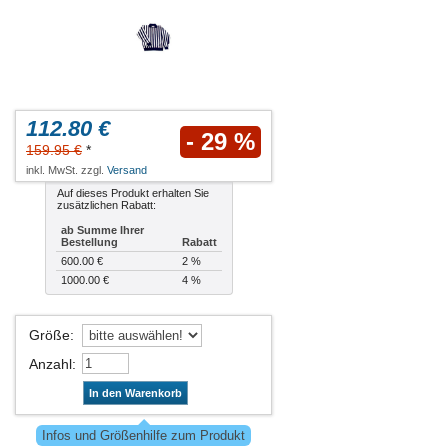
112.80 €
- 29 %
159.95 €
*
inkl. MwSt. zzgl.
Versand
Auf dieses Produkt erhalten Sie
zusätzlichen Rabatt:
ab Summe Ihrer
Bestellung
Rabatt
600.00 €
2 %
1000.00 €
4 %
Größe
:
Anzahl
:
In den Warenkorb
Infos und Größenhilfe zum Produkt