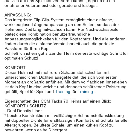
du Dich auf das Spiel konzentrieren kannst, egal ob du ein
erfahrener Veteran bist oder gerade erst loslegst.
ANPASSUNG:
Das integrierte Flip-Clip-System ermöglicht eine einfache,
werkzeuglose Längenanpassung an den Seiten, so dass der
Helm eine Zeit lang mitwachsen kann. Für Nachwuchsspieler
bietet diese Kombination benutzerfreundliche
Anpassungsmöglichkeiten für den Kopfschutz. Und alle anderen
finden durch die einfache Verstellbarkeit auch die perfekte
Passform für Ihren Kopf
Schließlich ist ein gut sitzender Helm der erste wichtige Schritt für
optimalen Schutz!
KOMFORT:
Dieser Helm ist mit mehreren Schaumstoffschichten mit
unterschiedlichen Dichten ausgekleidet, die sich vom ersten
Moment an großartig anfühlen. Mit dem vollflächigen Innenleben
ist dein Kopf in eine weiche und dennoch schützende Polsterung
gehüllt, Spiel für Spiel und
Training
für
Training
.
Eigenschaften des CCM Tacks 70 Helms auf einen Blick:
KOMFORT / SCHUTZ:
- Dual Density Liner
* Leichte Konstruktion mit vollflächiger Schaumstoffauskleidung
mit doppelter Dichte für erstklassigen Komfort und Schutz für alle
Altersgruppen. Belüftete Schale, um einen kühlen Kopf zu
bewahren, wenn es heiß hergeht.