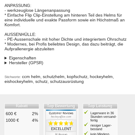
ANPASSUNG:
- werkzeuglose Längenanpassung
* Einfache Flip Clip-Einstellung am hinteren Teil des Helms für
eine individuelle und exakte Passform sowie ein Höchstmaß an
Komfort.
AUSSENHÜLLE:
- PE-Aussenschale mit hoher Dichte und integriertem Ohrschutz
* Modernes, bei Profis beliebtes Design, das dazu beiträgt, die
Aufprallenergie abzuleiten
Eigenschaften
Hersteller (GPSR)
ccm helm, schutzhelm, kopfschutz, hockeyhelm,
Stichworte:
eishockeyhelm, schutz, schutzausrüstung
Rabatt
Top Bewertung
Top Leistung
600 €
2%
Lagerware in 36
Stunden ver­sand­
1000 €
4%
fertig
riesiger Lager­
bestand
kein Mindest­