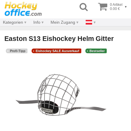
0 Artikel
▾
0.00 €
Kategorien
Info
Mein Zugang
Easton S13 Eishockey Helm Gitter
Profi-Tipp
Eishockey SALE Ausverkauf
Bestseller