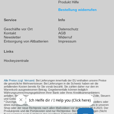
Produkt Hilfe
Bestellung widerrufen
Service
Info
Geschäfte vor Ort
Datenschutz
Kontakt
AGB
Newsletter
Widerruf
Entsorgung von Altbatterien
Impressum
Links
Hockeyzentrale
Alle Preise zzgl. Versand.
Bei Lieferungen innerhalb der EU enthalten unsere Preise
die gesetzliche Mehrwertsteuer. Bei Lieferungen in die Schweiz haben wir die
anfallenden Kosten bereits für Sie vorab bezahlt. Sie zahlen daher nur den im
Warenkorb ausgewiesenen Betrag. Gegebenenfalls können lediglich
Währungsumrechnungsgebühren Ihrer Bank oder Ihres Kreditkartenanbieters
anfallen. Bei Lieferungen in andere Nicht-EU-Länder können zusätzliche Zölle, Steuern
und Gebühren entstehen.
* Durchgestrichene Preise sind die empfohlenen Verkaufspreise des Herstellers oder
eines europäischen Händlers zum Zeitpunkt der Aufnahme des Produktes in unseren
Shop oder der neue Richtpreis nach alten Maßstäben vor dem ersten 30.4.2023. Der
Produktpreis und die Portokosten sind nur Richtpreise. Bei Fremdwährungen (Nicht
Euro) kommen noch Gebühren des jeweiligen Zahlungsanbieter und