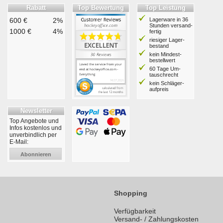
Rabatt
Top Bewertung
Top Leistung
600 €
2%
Lagerware in 36
Stunden ver­sand­
1000 €
4%
fertig
riesiger Lager­
bestand
kein Mindest­
bestell­wert
60 Tage Um­
tausch­recht
kein Schläger­
aufpreis
Newsletter
Top Angebote und
Infos kostenlos und
unverbindlich per
E-Mail:
Abonnieren
Shopping
Verfügbarkeit
Versand- / Zahlungskosten