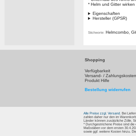
* Helm und Gitter wirken 
Eigenschaften
Hersteller (GPSR)
Helmcombo, Git
Stichworte:
Shopping
Verfügbarkeit
Versand- / Zahlungskoste
Produkt Hilfe
Bestellung widerrufen
Alle Preise zzgl. Versand.
Bei Liefer
zahlen daher nur den im Warenkorb
Länder können zusätzliche Zölle, 
* Durchgestrichene Preise sind die
Maßstäben vor dem ersten 30.4.202
sowie ggf. weitere Kosten hinzu. Di