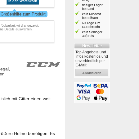
In den Warenkorb
riesiger Lager­
bestand
 Größenhilfe zum Produkt
kein Mindest­
bestell­wert
60 Tage Um­
rfügbarkeit wird angezeigt,
tausch­recht
ie Details auswählen.
kein Schläger­
aufpreis
Newsletter
Top Angebote und
Infos kostenlos und
unverbindlich per
E-Mail:
egal,
Abonnieren
den
lich mit Gitter einen weit
größere Helme benötigen. Es