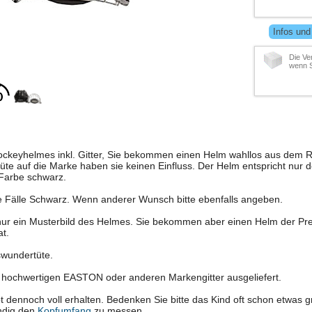
Infos und
Die Ve
wenn S
ockeyhelmes inkl. Gitter, Sie bekommen einen Helm wahllos aus dem R
te auf die Marke haben sie keinen Einfluss. Der Helm entspricht nur 
Farbe schwarz.
le Fälle Schwarz. Wenn anderer Wunsch bitte ebenfalls angeben.
 nur ein Musterbild des Helmes. Sie bekommen aber einen Helm der Preis
t.
swundertüte.
 hochwertigen EASTON oder anderen Markengitter ausgeliefert.
 dennoch voll erhalten. Bedenken Sie bitte das Kind oft schon etwas 
endig den
Kopfumfang
zu messen.