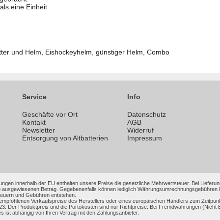
als eine Einheit.
ter und Helm, Eishockeyhelm, günstiger Helm, Combo
Service
Info
Geschäfte vor Ort
Datenschutz
n
Kontakt
AGB
Newsletter
Widerruf
Entsorgung von Altbatterien
Impressum
ungen innerhalb der EU enthalten unsere Preise die gesetzliche Mehrwertsteuer. Bei Lieferung
 ausgewiesenen Betrag. Gegebenenfalls können lediglich Währungsumrechnungsgebühren Ihrer
Steuern und Gebühren entstehen.
 empfohlenen Verkaufspreise des Herstellers oder eines europäischen Händlers zum Zeitpun
3. Der Produktpreis und die Portokosten sind nur Richtpreise. Bei Fremdwährungen (Nic
es ist abhängig von Ihren Vertrag mit den Zahlungsanbieter.