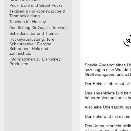
Puck, Bälle und Street Pucks
Textilien & Funktionswäsche &
Teambekleidung
Taschen für Hockey
Ausrüstung für Goalie, Torwart
Schiedsrichter und Trainer
Hockeyausrüstung, Tore,
Schnürsenkel, Flasche,
Schrauben, Hals und
Zahnschutz
Informationen zu Eishockey
Produkten
Special Angebot eines H
sozusagen eine Wundertü
Größenangaben und ist 
Der Helm ist aber auf al
Das abgebildete Bild ist
höheren Verkaufspreis ha
Also eine Überraschung
Der Helm wird mit einem
Das Umtauschrecht bleibt
ist also unbedingt notw