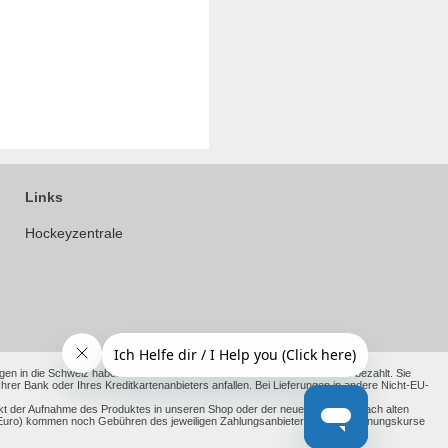
Links
Hockeyzentrale
en in die Schweiz haben wir die anfallenden Kosten bereits für Sie vorab bezahlt. Sie
 Bank oder Ihres Kreditkartenanbieters anfallen. Bei Lieferungen in andere Nicht-EU-
kt der Aufnahme des Produktes in unseren Shop oder der neue Richtpreis nach alten
ht Euro) kommen noch Gebühren des jeweiligen Zahlungsanbieter und Umrechnungskurse