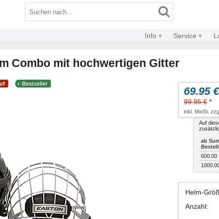
Info
Service
L
m Combo mit hochwertigen Gitter
uf
Bestseller
69.95 €
99.95 €
*
inkl. MwSt. zzg
Auf dies
zusätzli
ab Sum
Bestel
600.00 
1000.0
Helm-Grö
Anzahl
: