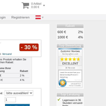
0 Artikel
▾
0.00 €
ogin
Registrieren
Rabatt
600 €
2%
1000 €
4%
Top Bewertung
- 30 %
l.
Versand
es Produkt erhalten Sie
chen Rabatt:
me Ihrer
lung
Rabatt
€
2 %
0 €
4 %
ße
:
Top Leistung
Lagerware in 36
Stunden ver­sand­
fertig