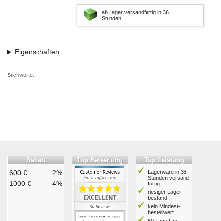
ab Lager versandfertig in 36
Stunden
Eigenschaften
Stichworte:
Rabatt
Top Bewertung
Top Leistung
600 €
2%
Lagerware in 36
Stunden ver­sand­
1000 €
4%
fertig
riesiger Lager­
bestand
kein Mindest­
bestell­wert
60 Tage Um­