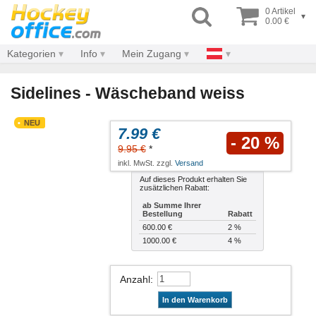
0 Artikel
▾
0.00 €
Kategorien
Info
Mein Zugang
Sidelines - Wäscheband weiss
NEU
7.99 €
- 20 %
9.95 €
*
inkl. MwSt. zzgl.
Versand
Auf dieses Produkt erhalten Sie
zusätzlichen Rabatt:
ab Summe Ihrer
Bestellung
Rabatt
600.00 €
2 %
1000.00 €
4 %
Anzahl
:
In den Warenkorb