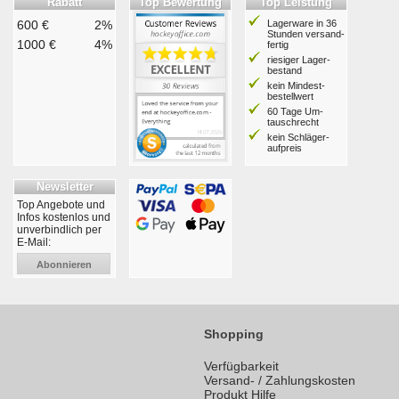
Rabatt
Top Bewertung
Top Leistung
600 €
2%
Lagerware in 36
Stunden ver­sand­
1000 €
4%
fertig
riesiger Lager­
bestand
kein Mindest­
bestell­wert
60 Tage Um­
tausch­recht
kein Schläger­
aufpreis
Newsletter
Top Angebote und
Infos kostenlos und
unverbindlich per
E-Mail:
Abonnieren
Shopping
Verfügbarkeit
Versand- / Zahlungskosten
Produkt Hilfe