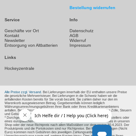
Bestellung widerrufen
Service
Info
Geschäfte vor Ort
Datenschutz
Kontakt
AGB
Newsletter
Widerruf
Entsorgung von Altbatterien
Impressum
Links
Hockeyzentrale
Alle Preise zzgl. Versand.
Bei Lieferungen innerhalb der EU enthalten unsere Preise
die gesetzliche Mehrwertsteuer. Bei Lieferungen in die Schweiz haben wir die
anfallenden Kosten bereits für Sie vorab bezahlt. Sie zahlen daher nur den im
Warenkorb ausgewiesenen Betrag. Gegebenenfalls können lediglich
Währungsumrechnungsgebühren Ihrer Bank oder Ihres Kreditkartenanbieters
anfallen. Bei Lieferungen in andere Nicht-EU-Länder können zusätzliche Zölle, Steuern
und Gebühren entstehen.
* Durchgestrichene Preise sind die empfohlenen Verkaufspreise des Herstellers oder
eines europäischen Händlers zum Zeitpunkt der Aufnahme des Produktes in unseren
Shop oder der neue Richtpreis nach alten Maßstäben vor dem ersten 30.4.2023. Der
Produktpreis und die Portokosten sind nur Richtpreise. Bei Fremdwährungen (Nicht
Euro) kommen noch Gebühren des jeweiligen Zahlungsanbieter und
Umrechnungskurse sowie ggf. weitere Kosten hinzu. Dies ist abhängig von Ihren