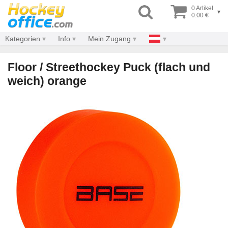
0 Artikel
▾
0.00 €
Kategorien
Info
Mein Zugang
Floor / Streethockey Puck (flach und
weich) orange