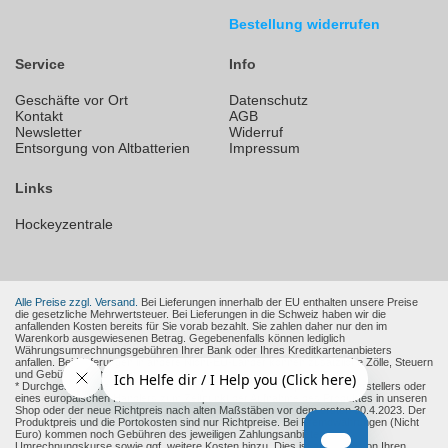
Bestellung widerrufen
Service
Info
Geschäfte vor Ort
Datenschutz
Kontakt
AGB
Newsletter
Widerruf
Entsorgung von Altbatterien
Impressum
Links
Hockeyzentrale
Alle Preise zzgl. Versand.
Bei Lieferungen innerhalb der EU enthalten unsere Preise
die gesetzliche Mehrwertsteuer. Bei Lieferungen in die Schweiz haben wir die
anfallenden Kosten bereits für Sie vorab bezahlt. Sie zahlen daher nur den im
Warenkorb ausgewiesenen Betrag. Gegebenenfalls können lediglich
Währungsumrechnungsgebühren Ihrer Bank oder Ihres Kreditkartenanbieters
anfallen. Bei Lieferungen in andere Nicht-EU-Länder können zusätzliche Zölle, Steuern
und Gebühren entstehen.
* Durchgestrichene Preise sind die empfohlenen Verkaufspreise des Herstellers oder
eines europäischen Händlers zum Zeitpunkt der Aufnahme des Produktes in unseren
Shop oder der neue Richtpreis nach alten Maßstäben vor dem ersten 30.4.2023. Der
Produktpreis und die Portokosten sind nur Richtpreise. Bei Fremdwährungen (Nicht
Euro) kommen noch Gebühren des jeweiligen Zahlungsanbieter und
Umrechnungskurse sowie ggf. weitere Kosten hinzu. Dies ist abhängig von Ihren