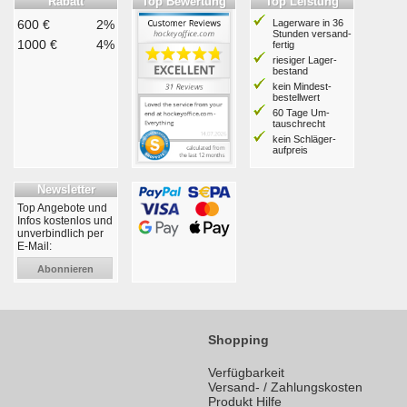
Rabatt
Top Bewertung
Top Leistung
600 €
2%
Lagerware in 36
Stunden ver­sand­
1000 €
4%
fertig
riesiger Lager­
bestand
kein Mindest­
bestell­wert
60 Tage Um­
tausch­recht
kein Schläger­
aufpreis
Newsletter
Top Angebote und
Infos kostenlos und
unverbindlich per
E-Mail:
Abonnieren
Shopping
Verfügbarkeit
Versand- / Zahlungskosten
Produkt Hilfe