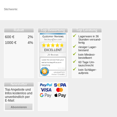
Stichworte:
Rabatt
Top Bewertung
Top Leistung
600 €
2%
Lagerware in 36
Stunden ver­sand­
1000 €
4%
fertig
riesiger Lager­
bestand
kein Mindest­
bestell­wert
60 Tage Um­
tausch­recht
kein Schläger­
aufpreis
Newsletter
Top Angebote und
Infos kostenlos und
unverbindlich per
E-Mail:
Abonnieren