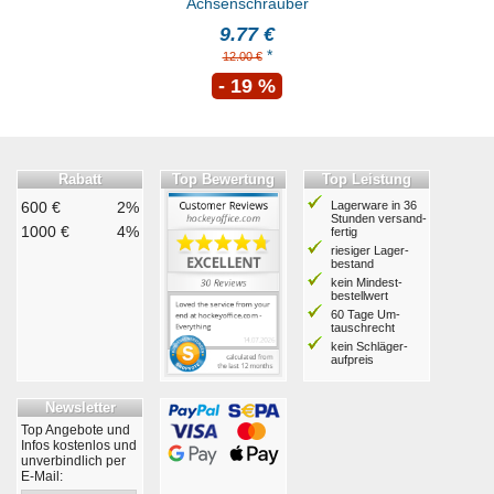
Achsenschrauber
9.77 €
*
12.00 €
- 19 %
Rabatt
Top Bewertung
Top Leistung
600 €
2%
Lagerware in 36
Stunden ver­sand­
1000 €
4%
fertig
riesiger Lager­
bestand
kein Mindest­
bestell­wert
60 Tage Um­
tausch­recht
kein Schläger­
aufpreis
Newsletter
Top Angebote und
Infos kostenlos und
unverbindlich per
E-Mail: