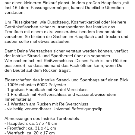
nur einen kleineren Einkauf planst. In dem großen Hauptfach ,mit
fast 16 Litern Fassungsvermögen, kannst Du etliche Utensilien
verstauen.
Um Flüssigkeiten, wie Duschzeug, Kosmetikartikel oder kleinere
Getränkeflaschen sicher zu transportieren hat Instrike das
Frontfach mit einem extra wasserabweisendem Innenmaterial
versehen. So bleiben die Sachen im Hauptfach auch trocken und
sauber sollte mal etwas auslaufen.
Damit Deine Wertsachen sicher verstaut werden können, verfügt
der Instrike Strand- und Sportbeutel über ein separates
Wertsachenfach mit Reißverschluss. Dieses Fach ist am Rücken
positioniert, so dass niemand das Fach öffnen kann, wenn Du
den Beutel auf dem Rücken trägst.
Eigenschaften des Instrike Strand- und Sportbags auf einen Blick:
- 100% robustes 600D Polyester
- 1 großes Hauptfach mit Kordel Verschluss
- 1 Frontfach mit Reißverschluss und wasserabweisendem
Innenmaterial
- 1 Wertfach am Rücken mit Reißverschluss
- vielseitig verwendbarer Universal Befestigungsclip
Abmessungen des Instrike Turnbeutels:
- Hauptfach: ca. 37 x 48 cm
- Frontfach: ca. 31 x 41 cm
- Wertfach: ca. 20 x 17 cm