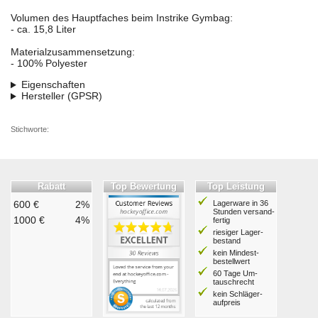
Volumen des Hauptfaches beim Instrike Gymbag:
- ca. 15,8 Liter
Materialzusammensetzung:
- 100% Polyester
Eigenschaften
Hersteller (GPSR)
Stichworte:
Rabatt
Top Bewertung
Top Leistung
600 €
2%
Lagerware in 36
Stunden ver­sand­
1000 €
4%
fertig
riesiger Lager­
bestand
kein Mindest­
bestell­wert
60 Tage Um­
tausch­recht
kein Schläger­
aufpreis