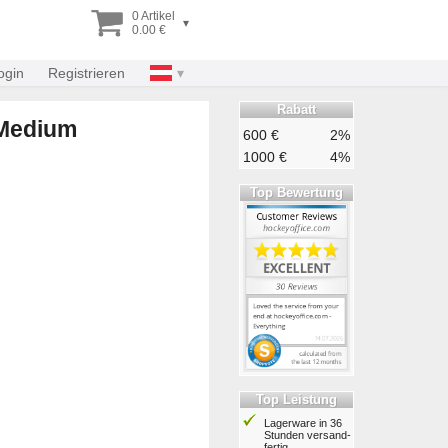
0 Artikel
▾
0.00 €
ogin
Registrieren
Rabatt
 Medium
600 €
2%
1000 €
4%
Top Bewertung
Top Leistung
Lagerware in 36
Stunden ver­sand­
fertig