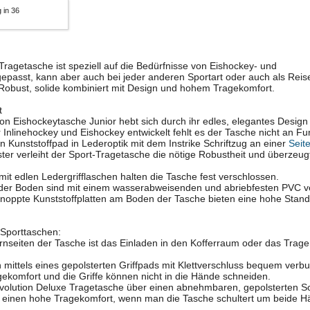
 in 36
 Tragetasche ist speziell auf die Bedürfnisse von Eishockey- und
epasst, kann aber auch bei jeder anderen Sportart oder auch als Reis
Robust, solide kombiniert mit Design und hohem Tragekomfort.
t
on Eishockeytasche Junior hebt sich durch ihr edles, elegantes Desig
ür Inlinehockey und Eishockey entwickelt fehlt es der Tasche nicht an Fun
n Kunststoffpad in Lederoptik mit dem Instrike Schriftzug an einer
Seit
er verleiht der Sport-Tragetasche die nötige Robustheit und überzeug
mit edlen Ledergrifflaschen halten die Tasche fest verschlossen.
der Boden sind mit einem wasserabweisenden und abriebfesten PVC ver
noppte Kunststoffplatten am Boden der Tasche bieten eine hohe Standf
 Sporttaschen:
irnseiten der Tasche ist das Einladen in den Kofferraum oder das Trage
 mittels eines gepolsterten Griffpads mit Klettverschluss bequem ver
gekomfort und die Griffe können nicht in die Hände schneiden.
evolution Deluxe Tragetasche über einen abnehmbaren, gepolsterten Sc
ür einen hohe Tragekomfort, wenn man die Tasche schultert um beide H