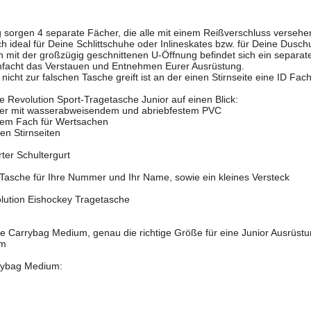
 sorgen 4 separate Fächer, die alle mit einem Reißverschluss versehe
 ideal für Deine Schlittschuhe oder Inlineskates bzw. für Deine Duschu
 mit der großzügig geschnittenen U-Öffnung befindet sich ein separat
nfacht das Verstauen und Entnehmen Eurer Ausrüstung.
icht zur falschen Tasche greift ist an der einen Stirnseite eine ID Fac
ke Revolution Sport-Tragetasche Junior auf einen Blick:
ter mit wasserabweisendem und abriebfestem PVC
rtem Fach für Wertsachen
en Stirnseiten
ter Schultergurt
-Tasche für Ihre Nummer und Ihr Name, sowie ein kleines Versteck
lution Eishockey Tragetasche
e Carrybag Medium, genau die richtige Größe für eine Junior Ausrüstun
cm
rrybag Medium: