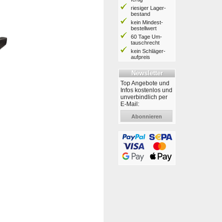
riesiger Lager­
bestand
kein Mindest­
bestell­wert
60 Tage Um­
tausch­recht
kein Schläger­
aufpreis
Newsletter
Top Angebote und
Infos kostenlos und
unverbindlich per
E-Mail:
Abonnieren