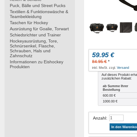
Puck, Bälle und Street Pucks
Textilien & Funktionswäsche &
Teambekleidung
Taschen für Hockey
Ausrüstung für Goalie, Torwart
Schiedsrichter und Trainer
Hockeyausrüstung, Tore,
Schnürsenkel, Flasche,
Schrauben, Hals und
59.95 €
Zahnschutz
84.95 €
*
Informationen zu Eishockey
Produkten
inkl. MwSt. zzgl.
Versand
Auf dieses Produkt erha
zusätzlichen Rabatt:
ab Summe Ihrer
Bestellung
600.00 €
1000.00 €
Anzahl
:
In den Warenko