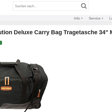
Info
Service
L
lution Deluxe Carry Bag Tragetasche 34"
r