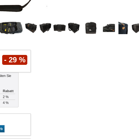
- 29 %
lten Sie
Rabatt
2 %
4 %
rb