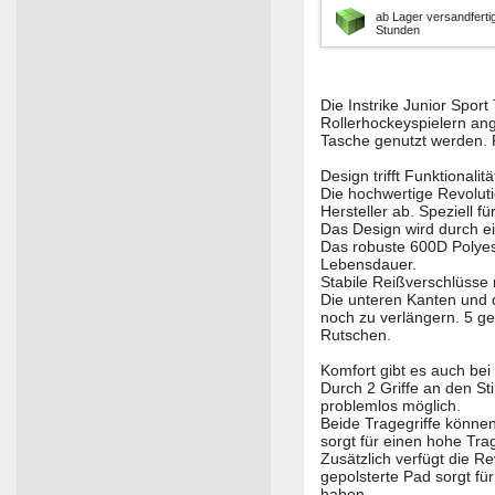
ab Lager versandfertig
Stunden
Die Instrike Junior Sport
Rollerhockeyspielern ang
Tasche genutzt werden. 
Design trifft Funktionalitä
Die hochwertige Revoluti
Hersteller ab. Speziell f
Das Design wird durch ei
Das robuste 600D Polyest
Lebensdauer.
Stabile Reißverschlüsse 
Die unteren Kanten und 
noch zu verlängern. 5 ge
Rutschen.
Komfort gibt es auch bei
Durch 2 Griffe an den St
problemlos möglich.
Beide Tragegriffe können
sorgt für einen hohe Tra
Zusätzlich verfügt die R
gepolsterte Pad sorgt f
haben.