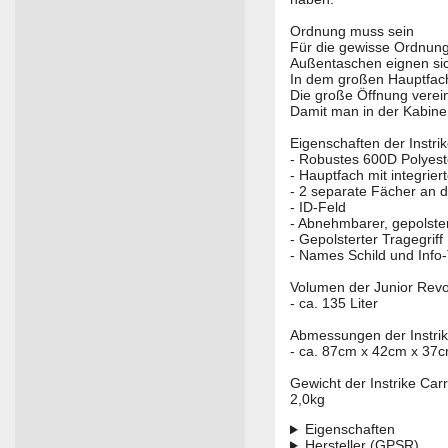
Ordnung muss sein
Für die gewisse Ordnung
Außentaschen eignen sich
In dem großen Hauptfach
Die große Öffnung verei
Damit man in der Kabine n
Eigenschaften der Instri
- Robustes 600D Polyes
- Hauptfach mit integrie
- 2 separate Fächer an d
- ID-Feld
- Abnehmbarer, gepolster
- Gepolsterter Tragegriff
- Names Schild und Info
Volumen der Junior Revo
- ca. 135 Liter
Abmessungen der Instrik
- ca. 87cm x 42cm x 37
Gewicht der Instrike Ca
2,0kg
Eigenschaften
Hersteller (GPSR)