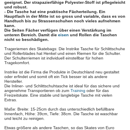
geeignet. Der strapazierfähige Polyester-Stoff ist pflegeleicht
und robust.
- Die Tasche hat eine praktische Fächerteilung. Ein
Hauptfach in der Mitte ist so gross und variable, dass es von
Handtuch bis zu Strassenschuhen noch vieles aufnehmen
kann.
Die Seiten Fächer verfügen über einen Verstärkung im
unteren Bereich. Damit die
eisen
und Rollen die Taschen
nicht so beschädigen.
Trageriemen des Skatebags: Die Instrike Tasche für Schlittschuhe
und Rollerblades hat Henkel und einen Riemen für die Schulter.
Der Schulterriemen ist individuell einstellbar für hohen
Tragekomfort.
Instrike ist die Firma die Produkte in Deutschland neu gestaltet
oder erfindet und somit oft ein Tick besser ist als andere
Hersteller.
Die Inliner- und Schlittschuhtasche ist ideal für das sichere und
angenehme Transportieren ob zum
Training
oder für das
Freizeitskate. Eine stabile und langlebige Tasche mit vielen
Extras.
Maße: Breite: 15-25cm durch das unterschiedlich befüllbare
Innenfach, Höhe: 39cm, Tiefe: 38cm. Die Tasche ist waschbar
und leicht zu reinigen.
Etwas größere als andere Taschen, so das Skates von Euro