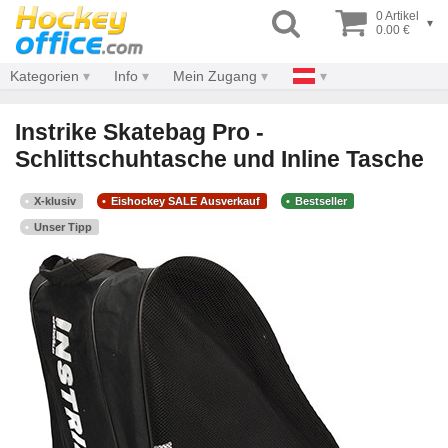
0 Artikel
▾
0.00 €
Kategorien
Info
Mein Zugang
Instrike Skatebag Pro -
Schlittschuhtasche und Inline Tasche
X-klusiv
Eishockey SALE Ausverkauf
Bestseller
Unser Tipp