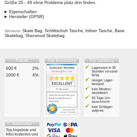
Größe 25 - 49 ohne Probleme platz drin finden.
Eigenschaften
Hersteller (GPSR)
Skate Bag, Schlittschuh Tasche, Inliner Tasche, Base
Stichworte:
Skatebag, Sherwood Skatebag
Rabatt
Top Bewertung
Top Leistung
600 €
2%
Lagerware in 36
Stunden ver­sand­
1000 €
4%
fertig
riesiger Lager­
bestand
kein Mindest­
bestell­wert
60 Tage Um­
tausch­recht
kein Schläger­
aufpreis
Newsletter
Top Angebote und
Infos kostenlos und