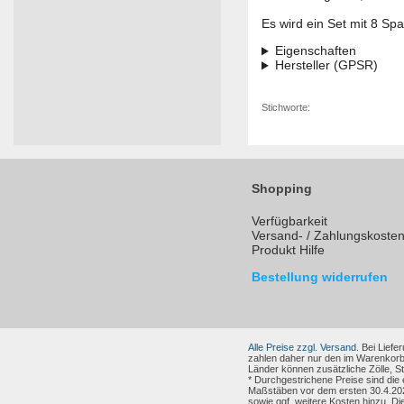
Es wird ein Set mit 8 Spa
Eigenschaften
Hersteller (GPSR)
Stichworte:
Shopping
Verfügbarkeit
Versand- / Zahlungskoste
Produkt Hilfe
Bestellung widerrufen
Alle Preise zzgl. Versand.
Bei Liefer
zahlen daher nur den im Warenkorb
Länder können zusätzliche Zölle, 
* Durchgestrichene Preise sind die
Maßstäben vor dem ersten 30.4.202
sowie ggf. weitere Kosten hinzu. Di