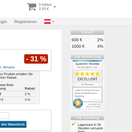
0 Artikel
▾
0.00 €
ogin
Registrieren
Rabatt
600 €
2%
1000 €
4%
Top Bewertung
- 31 %
l.
Versand
es Produkt erhalten Sie
chen Rabatt:
me Ihrer
lung
Rabatt
€
2 %
0 €
4 %
Top Leistung
n den Warenkorb
Lagerware in 36
Stunden ver­sand­
fertig