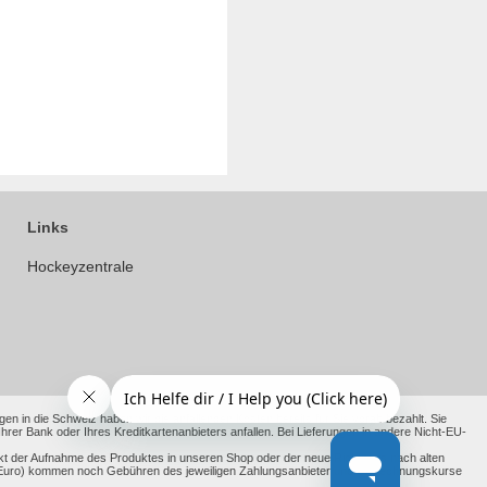
Links
Hockeyzentrale
en in die Schweiz haben wir die anfallenden Kosten bereits für Sie vorab bezahlt. Sie
 Bank oder Ihres Kreditkartenanbieters anfallen. Bei Lieferungen in andere Nicht-EU-
kt der Aufnahme des Produktes in unseren Shop oder der neue Richtpreis nach alten
ht Euro) kommen noch Gebühren des jeweiligen Zahlungsanbieter und Umrechnungskurse