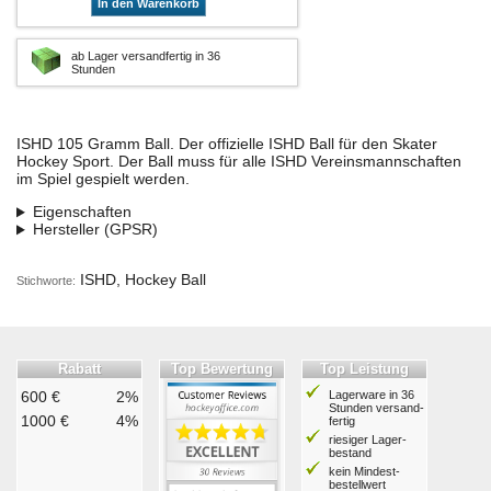
In den Warenkorb
ab Lager versandfertig in 36
Stunden
ISHD 105 Gramm Ball. Der offizielle ISHD Ball für den Skater
Hockey Sport. Der Ball muss für alle ISHD Vereinsmannschaften
im Spiel gespielt werden.
Eigenschaften
Hersteller (GPSR)
ISHD, Hockey Ball
Stichworte:
Rabatt
Top Bewertung
Top Leistung
600 €
2%
Lagerware in 36
Stunden ver­sand­
1000 €
4%
fertig
riesiger Lager­
bestand
kein Mindest­
bestell­wert