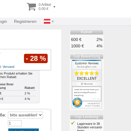
0 Artikel
▾
0.00 €
ogin
Registrieren
Rabatt
600 €
2%
1000 €
4%
Top Bewertung
- 28 %
l.
Versand
es Produkt erhalten Sie
chen Rabatt:
me Ihrer
lung
Rabatt
€
2 %
0 €
4 %
öße
:
Top Leistung
Lagerware in 36
Stunden ver­sand­
fertig