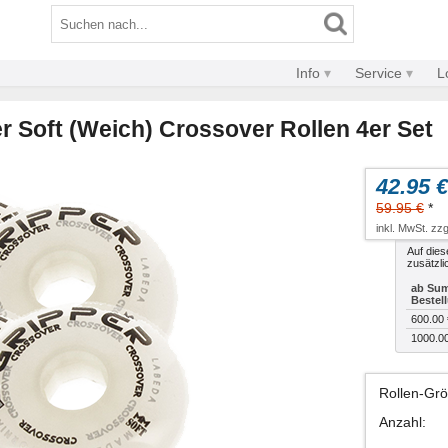
Info
Service
L
r Soft (Weich) Crossover Rollen 4er Set
42.95 €
59.95 €
*
inkl. MwSt. zzg
Auf dies
zusätzli
ab Sum
Bestel
600.00 
1000.0
Rollen-Gr
Anzahl
: