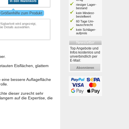
In den Warenkorb
riesiger Lager­
bestand
 Größenhilfe zum Produkt
kein Mindest­
bestell­wert
60 Tage Um­
rfügbarkeit wird angezeigt,
tausch­recht
ie Details auswählen.
kein Schläger­
aufpreis
Newsletter
Top Angebote und
Infos kostenlos und
per.
unverbindlich per
E-Mail:
etauten Eisflächen, glattem
Abonnieren
e eine bessere Auflagefläche
olle.
chte dieser zurecht sehr
langem auf die Expertise, die