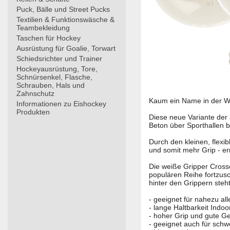
Puck, Bälle und Street Pucks
Textilien & Funktionswäsche &
Teambekleidung
Taschen für Hockey
Ausrüstung für Goalie, Torwart
Schiedsrichter und Trainer
Hockeyausrüstung, Tore,
Schnürsenkel, Flasche,
Schrauben, Hals und
Zahnschutz
Kaum ein Name in der Wel
Informationen zu Eishockey
Produkten
Diese neue Variante der 
Beton über Sporthallen bi
Durch den kleinen, flexi
und somit mehr Grip - er
Die weiße Gripper Crosso
populären Reihe fortzusc
hinter den Grippern steht
- geeignet für nahezu al
- lange Haltbarkeit Indoo
- hoher Grip und gute G
- geeignet auch für schw