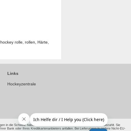
ockey rolle, rollen, Härte,
Links
Hockeyzentrale
en in die Schweiz haben wir die anfallenden Kosten bereits für Sie vorab bezahlt. Sie
 Bank oder Ihres Kreditkartenanbieters anfallen. Bei Lieferungen in andere Nicht-EU-