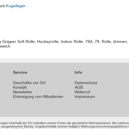
ard-
Kugellager
ripper Soft Rolle, Hockeyrolle, Indoor Rolle, 78A, 78, Rolle, drinnen, h
 weich
Service
Info
Geschäfte vor Ort
Datenschutz
n
Kontakt
AGB
Newsletter
Widerruf
Entsorgung von Altbatterien
Impressum
ungen innerhalb der EU enthalten unsere Preise die gesetzliche Mehrwertsteuer. Bei Lieferung
 ausgewiesenen Betrag. Gegebenenfalls können lediglich Währungsumrechnungsgebühren Ihrer