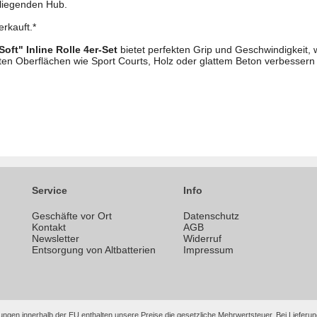
iliegenden Hub.
erkauft.*
oft" Inline Rolle 4er-Set
bietet perfekten Grip und Geschwindigkeit, w
atten Oberflächen wie Sport Courts, Holz oder glattem Beton verbesser
Service
Info
Geschäfte vor Ort
Datenschutz
n
Kontakt
AGB
Newsletter
Widerruf
Entsorgung von Altbatterien
Impressum
ungen innerhalb der EU enthalten unsere Preise die gesetzliche Mehrwertsteuer. Bei Lieferung