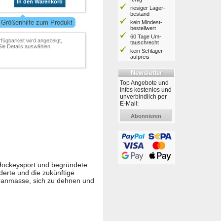
In den Warenkorb
riesiger Lager­
bestand
 Größenhilfe zum Produkt
kein Mindest­
bestell­wert
60 Tage Um­
rfügbarkeit wird angezeigt,
tausch­recht
ie Details auswählen.
kein Schläger­
aufpreis
Newsletter
Top Angebote und
Infos kostenlos und
unverbindlich per
E-Mail:
Abonnieren
e-Hockeysport und begründete
derte und die zukünftige
thanmasse, sich zu dehnen und