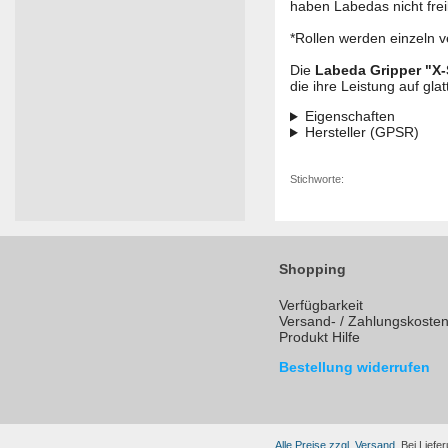
haben Labedas nicht fre
*Rollen werden einzeln v
Die
Labeda Gripper "X-S
die ihre Leistung auf gl
Eigenschaften
Hersteller (GPSR)
Stichworte:
Shopping
Verfügbarkeit
Versand- / Zahlungskoste
Produkt Hilfe
Bestellung widerrufen
Alle Preise zzgl. Versand.
Bei Liefer