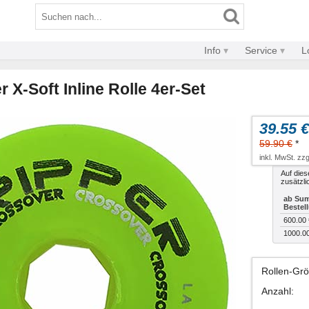
Info
Service
L
 X-Soft Inline Rolle 4er-Set
39.55 €
59.90 €
*
inkl. MwSt. zzg
Auf dies
zusätzli
ab Sum
Bestel
600.00 
1000.0
Rollen-Gr
Anzahl
: