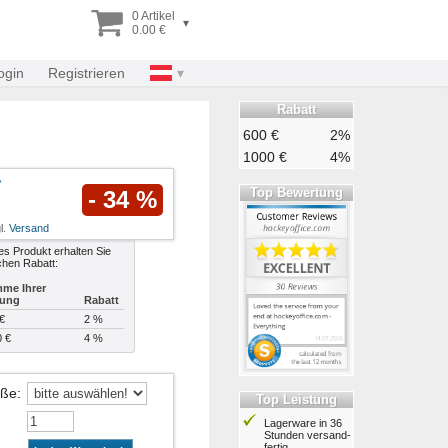
0 Artikel
▾
0.00 €
ogin
Registrieren
Rabatt
600 €
2%
1000 €
4%
Top Bewertung
- 34 %
l.
Versand
es Produkt erhalten Sie
chen Rabatt:
me Ihrer
lung
Rabatt
€
2 %
0 €
4 %
öße
:
Top Leistung
Lagerware in 36
Stunden ver­sand­
fertig