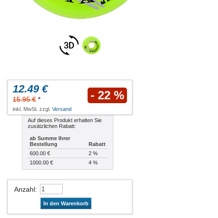
12.49 €
- 22 %
15.95 €
*
inkl. MwSt. zzgl.
Versand
Auf dieses Produkt erhalten Sie
zusätzlichen Rabatt:
ab Summe Ihrer
Bestellung
Rabatt
600.00 €
2 %
1000.00 €
4 %
Anzahl
:
In den Warenkorb