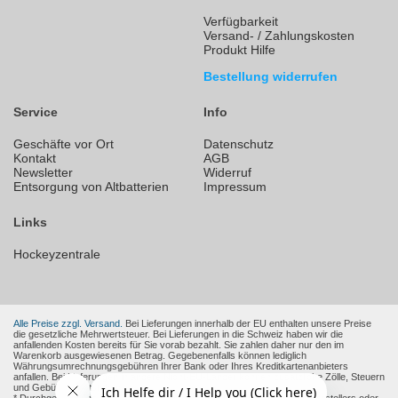
Verfügbarkeit
Versand- / Zahlungskosten
Produkt Hilfe
Bestellung widerrufen
Service
Info
Geschäfte vor Ort
Datenschutz
Kontakt
AGB
Newsletter
Widerruf
Entsorgung von Altbatterien
Impressum
Links
Hockeyzentrale
Alle Preise zzgl. Versand.
Bei Lieferungen innerhalb der EU enthalten unsere Preise
die gesetzliche Mehrwertsteuer. Bei Lieferungen in die Schweiz haben wir die
anfallenden Kosten bereits für Sie vorab bezahlt. Sie zahlen daher nur den im
Warenkorb ausgewiesenen Betrag. Gegebenenfalls können lediglich
Währungsumrechnungsgebühren Ihrer Bank oder Ihres Kreditkartenanbieters
anfallen. Bei Lieferungen in andere Nicht-EU-Länder können zusätzliche Zölle, Steuern
und Gebühren entstehen.
* Durchgestrichene Preise sind die empfohlenen Verkaufspreise des Herstellers oder