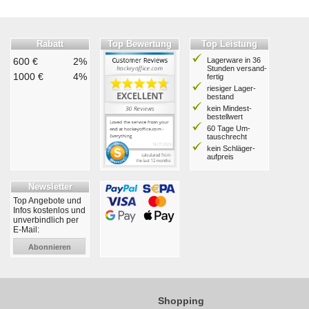
Rabatt
Top Bewertung
Top Leistung
600 €
2%
Lagerware in 36
Stunden ver­sand­
1000 €
4%
fertig
riesiger Lager­
bestand
kein Mindest­
bestell­wert
60 Tage Um­
tausch­recht
kein Schläger­
aufpreis
Newsletter
Top Angebote und
Infos kostenlos und
unverbindlich per
E-Mail:
Abonnieren
Shopping