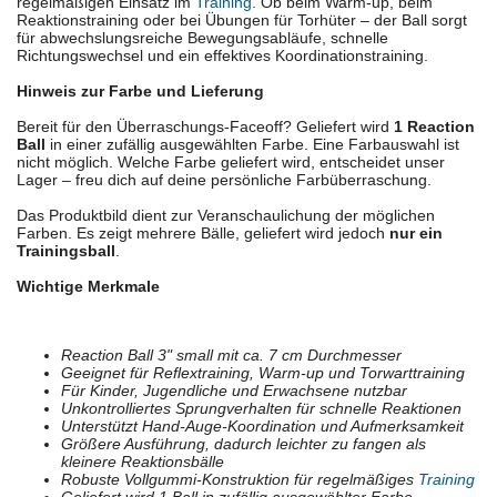
regelmäßigen Einsatz im
Training
. Ob beim Warm-up, beim
Reaktionstraining oder bei Übungen für Torhüter – der Ball sorgt
für abwechslungsreiche Bewegungsabläufe, schnelle
Richtungswechsel und ein effektives Koordinationstraining.
Hinweis zur Farbe und Lieferung
Bereit für den Überraschungs-Faceoff? Geliefert wird
1 Reaction
Ball
in einer zufällig ausgewählten Farbe. Eine Farbauswahl ist
nicht möglich. Welche Farbe geliefert wird, entscheidet unser
Lager – freu dich auf deine persönliche Farbüberraschung.
Das Produktbild dient zur Veranschaulichung der möglichen
Farben. Es zeigt mehrere Bälle, geliefert wird jedoch
nur ein
Trainingsball
.
Wichtige Merkmale
Reaction Ball 3" small mit ca. 7 cm Durchmesser
Geeignet für Reflextraining, Warm-up und Torwarttraining
Für Kinder, Jugendliche und Erwachsene nutzbar
Unkontrolliertes Sprungverhalten für schnelle Reaktionen
Unterstützt Hand-Auge-Koordination und Aufmerksamkeit
Größere Ausführung, dadurch leichter zu fangen als
kleinere Reaktionsbälle
Robuste Vollgummi-Konstruktion für regelmäßiges
Training