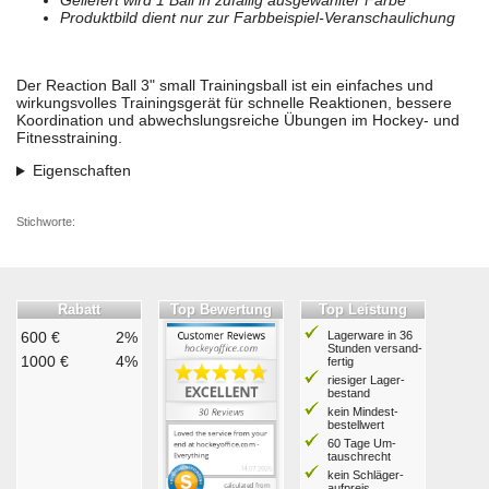
Geliefert wird 1 Ball in zufällig ausgewählter Farbe
Produktbild dient nur zur Farbbeispiel-Veranschaulichung
Der Reaction Ball 3" small Trainingsball ist ein einfaches und
wirkungsvolles Trainingsgerät für schnelle Reaktionen, bessere
Koordination und abwechslungsreiche Übungen im Hockey- und
Fitnesstraining.
Eigenschaften
Stichworte:
Rabatt
Top Bewertung
Top Leistung
600 €
2%
Lagerware in 36
Stunden ver­sand­
1000 €
4%
fertig
riesiger Lager­
bestand
kein Mindest­
bestell­wert
60 Tage Um­
tausch­recht
kein Schläger­
aufpreis