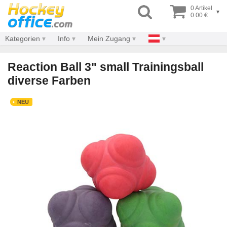
0 Artikel
▾
0.00 €
Kategorien
Info
Mein Zugang
Reaction Ball 3" small Trainingsball
diverse Farben
NEU