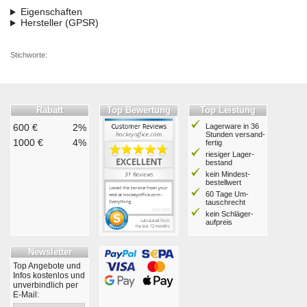
Eigenschaften
Hersteller (GPSR)
Stichworte:
Rabatt
Top Bewertung
Top Leistung
600 €
2%
Lagerware in 36
Stunden ver­sand­
1000 €
4%
fertig
riesiger Lager­
bestand
kein Mindest­
bestell­wert
60 Tage Um­
tausch­recht
kein Schläger­
aufpreis
Newsletter
Top Angebote und
Infos kostenlos und
unverbindlich per
E-Mail: