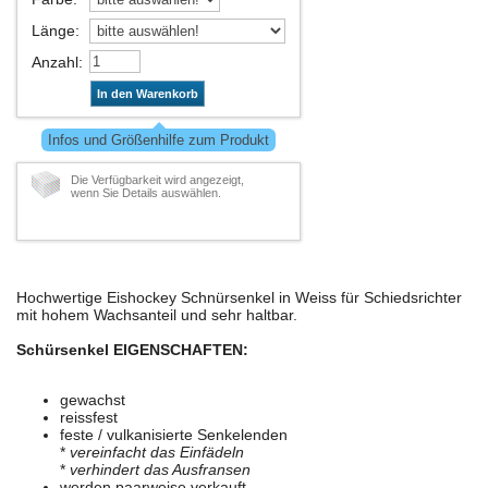
Länge
:
Anzahl
:
In den Warenkorb
Infos und Größenhilfe zum Produkt
Die Verfügbarkeit wird angezeigt,
wenn Sie Details auswählen.
Hochwertige Eishockey Schnürsenkel in Weiss für Schiedsrichter
mit hohem Wachsanteil und sehr haltbar.
Schürsenkel EIGENSCHAFTEN:
gewachst
reissfest
feste / vulkanisierte Senkelenden
*
vereinfacht das Einfädeln
*
verhindert das Ausfransen
werden paarweise verkauft