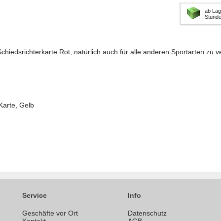
ab Lag
Stund
chiedsrichterkarte Rot, natürlich auch für alle anderen Sportarten z
Karte, Gelb
Service
Info
Geschäfte vor Ort
Datenschutz
n
Kontakt
AGB