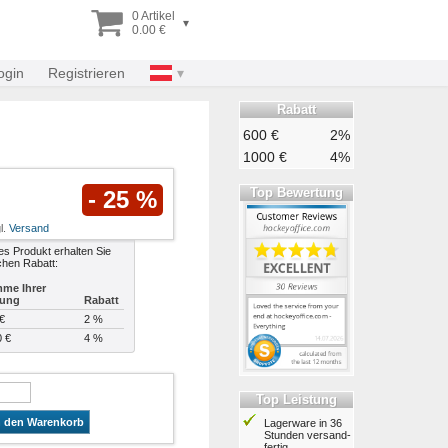
0 Artikel
▾
0.00 €
ogin
Registrieren
Rabatt
600 €
2%
1000 €
4%
Top Bewertung
- 25 %
l.
Versand
es Produkt erhalten Sie
chen Rabatt:
me Ihrer
lung
Rabatt
€
2 %
0 €
4 %
Top Leistung
n den Warenkorb
Lagerware in 36
Stunden ver­sand­
fertig