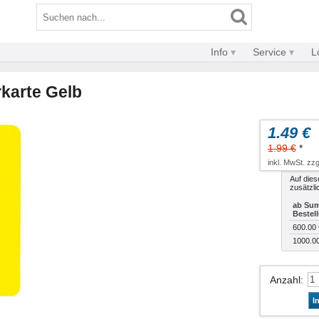
Info
Service
L
rkarte Gelb
1.49 €
1.99 €
*
inkl. MwSt. zzg
Auf dies
zusätzli
ab Sum
Bestel
600.00 
1000.0
Anzahl
:
I