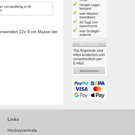
riesiger Lager­
er versandfertig in 36
bestand
en
kein Mindest­
bestell­wert
60 Tage Um­
tausch­recht
kein Schläger­
u verwenden.12x 9 cm Masse der
aufpreis
Newsletter
Top Angebote und
Infos kostenlos und
unverbindlich per
E-Mail:
Abonnieren
Links
Hockeyzentrale