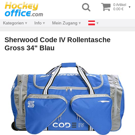
0 Artikel
▾
0.00 €
Kategorien
Info
Mein Zugang
Sherwood Code IV Rollentasche
Gross 34" Blau