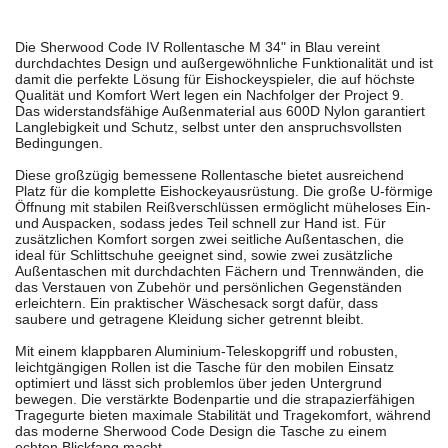
Die Sherwood Code IV Rollentasche M 34" in Blau vereint
durchdachtes Design und außergewöhnliche Funktionalität und ist
damit die perfekte Lösung für Eishockeyspieler, die auf höchste
Qualität und Komfort Wert legen ein Nachfolger der Project 9.
Das widerstandsfähige Außenmaterial aus 600D Nylon garantiert
Langlebigkeit und Schutz, selbst unter den anspruchsvollsten
Bedingungen.
Diese großzügig bemessene Rollentasche bietet ausreichend
Platz für die komplette Eishockeyausrüstung. Die große U-förmige
Öffnung mit stabilen Reißverschlüssen ermöglicht müheloses Ein-
und Auspacken, sodass jedes Teil schnell zur Hand ist. Für
zusätzlichen Komfort sorgen zwei seitliche Außentaschen, die
ideal für Schlittschuhe geeignet sind, sowie zwei zusätzliche
Außentaschen mit durchdachten Fächern und Trennwänden, die
das Verstauen von Zubehör und persönlichen Gegenständen
erleichtern. Ein praktischer Wäschesack sorgt dafür, dass
saubere und getragene Kleidung sicher getrennt bleibt.
Mit einem klappbaren Aluminium-Teleskopgriff und robusten,
leichtgängigen Rollen ist die Tasche für den mobilen Einsatz
optimiert und lässt sich problemlos über jeden Untergrund
bewegen. Die verstärkte Bodenpartie und die strapazierfähigen
Tragegurte bieten maximale Stabilität und Tragekomfort, während
das moderne Sherwood Code Design die Tasche zu einem
echten Blickfang macht.