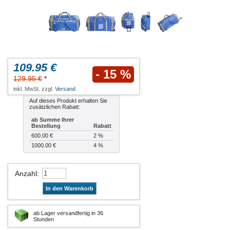
109.95 €
- 15 %
129.95 €
*
inkl. MwSt. zzgl.
Versand
Auf dieses Produkt erhalten Sie
zusätzlichen Rabatt:
ab Summe Ihrer
Bestellung
Rabatt
600.00 €
2 %
1000.00 €
4 %
Anzahl
:
In den Warenkorb
ab Lager versandfertig in 36
Stunden