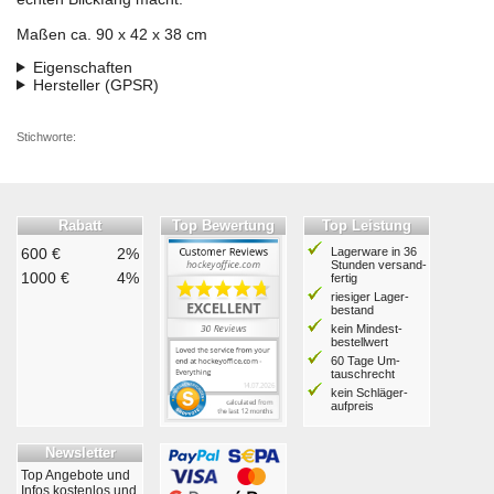
Maßen ca. 90 x 42 x 38 cm
Eigenschaften
Hersteller (GPSR)
Stichworte:
Rabatt
Top Bewertung
Top Leistung
600 €
2%
Lagerware in 36
Stunden ver­sand­
1000 €
4%
fertig
riesiger Lager­
bestand
kein Mindest­
bestell­wert
60 Tage Um­
tausch­recht
kein Schläger­
aufpreis
Newsletter
Top Angebote und
Infos kostenlos und