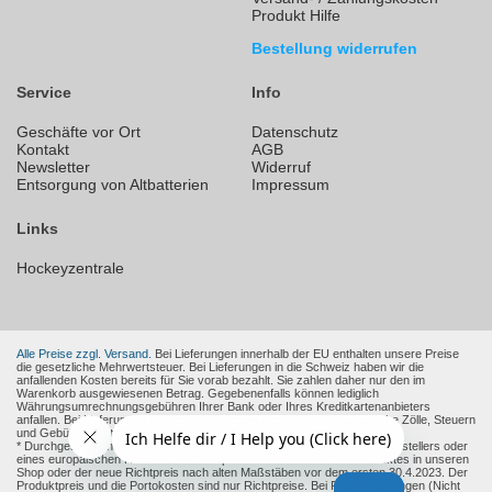
Produkt Hilfe
Bestellung widerrufen
Service
Info
Geschäfte vor Ort
Datenschutz
Kontakt
AGB
Newsletter
Widerruf
Entsorgung von Altbatterien
Impressum
Links
Hockeyzentrale
Alle Preise zzgl. Versand.
Bei Lieferungen innerhalb der EU enthalten unsere Preise
die gesetzliche Mehrwertsteuer. Bei Lieferungen in die Schweiz haben wir die
anfallenden Kosten bereits für Sie vorab bezahlt. Sie zahlen daher nur den im
Warenkorb ausgewiesenen Betrag. Gegebenenfalls können lediglich
Währungsumrechnungsgebühren Ihrer Bank oder Ihres Kreditkartenanbieters
anfallen. Bei Lieferungen in andere Nicht-EU-Länder können zusätzliche Zölle, Steuern
und Gebühren entstehen.
* Durchgestrichene Preise sind die empfohlenen Verkaufspreise des Herstellers oder
eines europäischen Händlers zum Zeitpunkt der Aufnahme des Produktes in unseren
Shop oder der neue Richtpreis nach alten Maßstäben vor dem ersten 30.4.2023. Der
Produktpreis und die Portokosten sind nur Richtpreise. Bei Fremdwährungen (Nicht