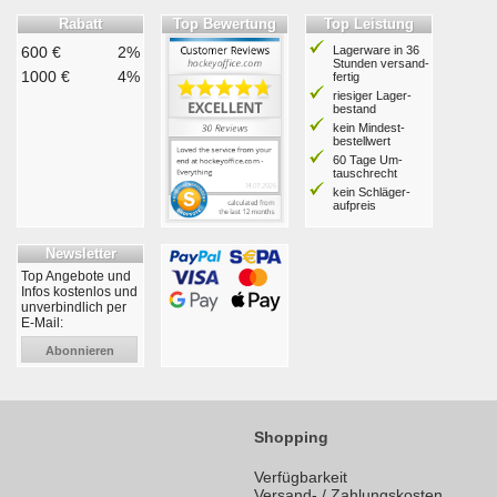
Rabatt
Top Bewertung
Top Leistung
600 €
2%
Lagerware in 36
Stunden ver­sand­
1000 €
4%
fertig
riesiger Lager­
bestand
kein Mindest­
bestell­wert
60 Tage Um­
tausch­recht
kein Schläger­
aufpreis
Newsletter
Top Angebote und
Infos kostenlos und
unverbindlich per
E-Mail:
Abonnieren
Shopping
Verfügbarkeit
Versand- / Zahlungskosten