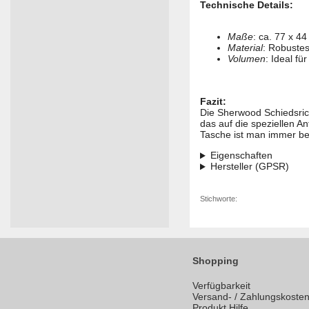
Technische Details:
Maße
: ca. 77 x 4
Material
: Robuste
Volumen
: Ideal fü
Fazit:
Die Sherwood Schiedsric
das auf die speziellen An
Tasche ist man immer bes
Eigenschaften
Hersteller (GPSR)
Stichworte:
Shopping
Verfügbarkeit
Versand- / Zahlungskoste
Produkt Hilfe