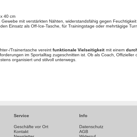
4 x 40 cm
s Gewebe mit verstärkten Nähten, widerstandsfähig gegen Feuchtigkei
r den Einsatz als Off-Ice-Tasche, für Trainingstage oder mehrtägige Tur
hter-/Trainertasche vereint
funktionale Vielseitigkeit
mit einem
durc
forderungen im Sportalltag zugeschnitten ist. Ob als Coach, Offizieller 
tens organisiert und stilvoll unterwegs.
Service
Info
Geschäfte vor Ort
Datenschutz
n
Kontakt
AGB
Newsletter
Widerruf