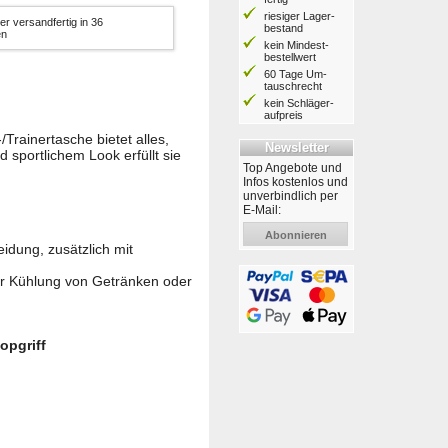
riesiger Lager­
er versandfertig in 36
bestand
en
kein Mindest­
bestell­wert
60 Tage Um­
tausch­recht
kein Schläger­
aufpreis
rainertasche bietet alles,
Newsletter
sportlichem Look erfüllt sie
Top Angebote und
Infos kostenlos und
unverbindlich per
E-Mail:
Abonnieren
idung, zusätzlich mit
r Kühlung von Getränken oder
opgriff