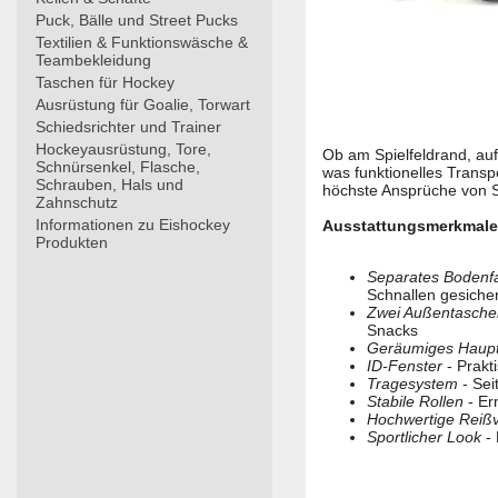
Puck, Bälle und Street Pucks
Textilien & Funktionswäsche &
Teambekleidung
Taschen für Hockey
Ausrüstung für Goalie, Torwart
Schiedsrichter und Trainer
Hockeyausrüstung, Tore,
Ob am Spielfeldrand, auf
Schnürsenkel, Flasche,
was funktionelles Transp
Schrauben, Hals und
höchste Ansprüche von S
Zahnschutz
Informationen zu Eishockey
Ausstattungsmerkmale 
Produkten
Separates Bodenf
Schnallen gesicher
Zwei Außentaschen
Snacks
Geräumiges Haupt
ID-Fenster
- Prakt
Tragesystem
- Sei
Stabile Rollen
- Er
Hochwertige Reiß
Sportlicher Look
- 