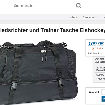
Info
Service
L
edsrichter und Trainer Tasche Eishocke
109.95
119.95 €
*
inkl. MwSt. zzg
Auf dies
zusätzli
ab Sum
Bestel
600.00 
1000.0
Anzahl
:
I