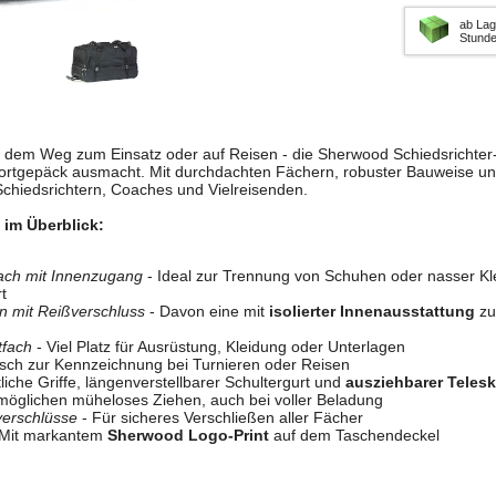
ab Lag
Stund
 dem Weg zum Einsatz oder auf Reisen - die Sherwood Schiedsrichter-/T
ortgepäck ausmacht. Mit durchdachten Fächern, robuster Bauweise und 
chiedsrichtern, Coaches und Vielreisenden.
im Überblick:
ach mit Innenzugang
- Ideal zur Trennung von Schuhen oder nasser Kle
t
 mit Reißverschluss
- Davon eine mit
isolierter Innenausstattung
zu
fach
- Viel Platz für Ausrüstung, Kleidung oder Unterlagen
isch zur Kennzeichnung bei Turnieren oder Reisen
tliche Griffe, längenverstellbarer Schultergurt und
ausziehbarer Telesk
möglichen müheloses Ziehen, auch bei voller Beladung
verschlüsse
- Für sicheres Verschließen aller Fächer
Mit markantem
Sherwood Logo-Print
auf dem Taschendeckel