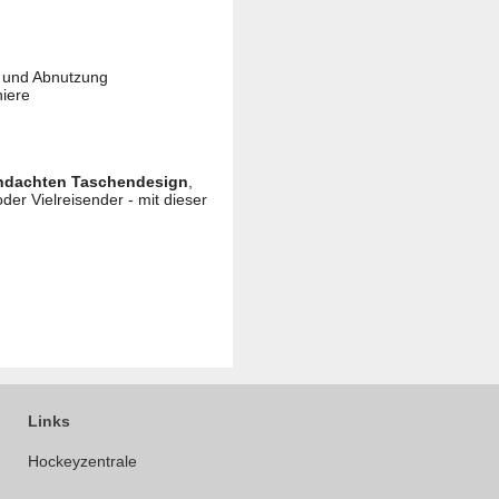
t und Abnutzung
niere
hdachten Taschendesign
,
oder Vielreisender - mit dieser
Links
Hockeyzentrale