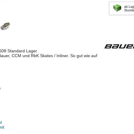
ab Lag
Stund
 608 Standard Lager
 Bauer, CCM und RbK Skates / Inliner. So gut wie auf
h
l
it