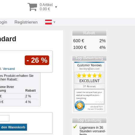
0 Artikel
▾
0.00 €
ogin
Registrieren
Rabatt
ndard
600 €
2%
1000 €
4%
Top Bewertung
- 26 %
l.
Versand
es Produkt erhalten Sie
chen Rabatt:
me Ihrer
lung
Rabatt
€
2 %
0 €
4 %
Top Leistung
n den Warenkorb
Lagerware in 36
Stunden ver­sand­
fertig