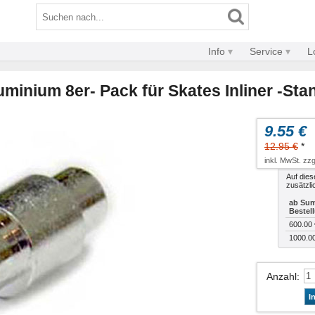
Info
Service
L
minium 8er- Pack für Skates Inliner -Sta
9.55 €
12.95 €
*
inkl. MwSt. zzg
Auf dies
zusätzli
ab Sum
Bestel
600.00 
1000.0
Anzahl
:
I