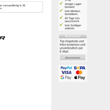
riesiger Lager­
er versandfertig in 36
bestand
en
kein Mindest­
bestell­wert
60 Tage Um­
tausch­recht
kein Schläger­
aufpreis
Newsletter
Top Angebote und
Infos kostenlos und
unverbindlich per
E-Mail:
Abonnieren