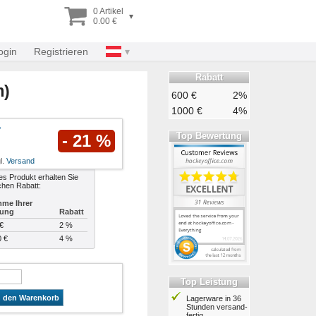
0 Artikel
▾
0.00 €
ogin
Registrieren
Rabatt
m)
600 €
2%
1000 €
4%
Top Bewertung
- 21 %
l.
Versand
es Produkt erhalten Sie
chen Rabatt:
me Ihrer
lung
Rabatt
€
2 %
0 €
4 %
Top Leistung
n den Warenkorb
Lagerware in 36
Stunden ver­sand­
fertig