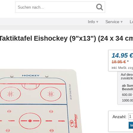
Info
Service
L
Taktiktafel Eishockey (9"x13") (24 x 34 c
14.95 €
18.95 €
*
inkl. MwSt. zzg
Auf dies
zusätzli
ab Sum
Bestel
600.00 
1000.0
Anzahl
:
I