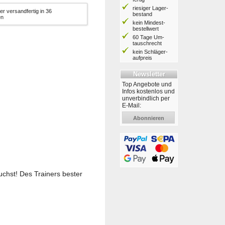
riesiger Lager­
er versandfertig in 36
bestand
en
kein Mindest­
bestell­wert
60 Tage Um­
tausch­recht
kein Schläger­
aufpreis
Newsletter
Top Angebote und
Infos kostenlos und
unverbindlich per
E-Mail:
Abonnieren
uchst! Des Trainers bester