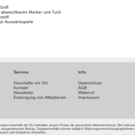
Griff
n abwischbaren Marker und Tuch
stoff
ür Auswärtsspiele
Service
Info
Geschäfte vor Ort
Datenschutz
n
Kontakt
AGB
Newsletter
Widerruf
Entsorgung von Altbatterien
Impressum
ungen innerhalb der EU enthalten unsere Preise die gesetzliche Mehrwertsteuer. Bei Lieferung
 ausgewiesenen Betrag. Gegebenenfalls können lediglich Währungsumrechnungsgebühren Ihrer
Steuern und Gebühren entstehen.