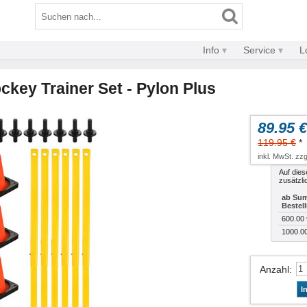
Info
Service
L
ckey Trainer Set - Pylon Plus
89.95 €
119.95 €
*
inkl. MwSt. zzg
Auf dies
zusätzli
ab Sum
Bestel
600.00 
1000.0
Anzahl
:
I