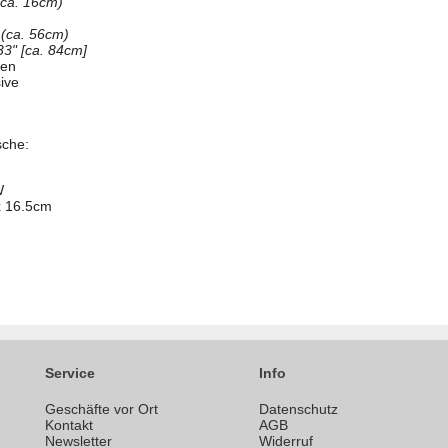
(ca. 16cm)
 (ca. 56cm)
3" [ca. 84cm]
gen
ive
sche:
W
x 16.5cm
Service
Info
Geschäfte vor Ort
Datenschutz
n
Kontakt
AGB
Newsletter
Widerruf