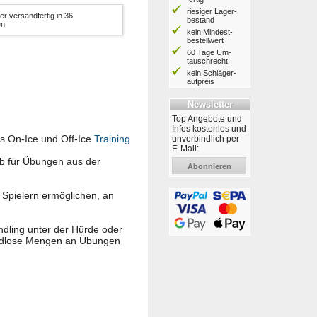
riesiger Lager­
er versandfertig in 36
bestand
en
kein Mindest­
bestell­wert
60 Tage Um­
tausch­recht
kein Schläger­
aufpreis
Newsletter
Top Angebote und
Infos kostenlos und
 das On-Ice und Off-Ice
Training
unverbindlich per
E-Mail:
ob für Übungen aus der
Abonnieren
 Spielern ermöglichen, an
andling unter der Hürde oder
endlose Mengen an Übungen