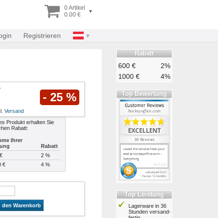
0 Artikel
▾
0.00 €
ogin
Registrieren
Rabatt
600 €
2%
1000 €
4%
Top Bewertung
- 25 %
l.
Versand
es Produkt erhalten Sie
chen Rabatt:
me Ihrer
lung
Rabatt
€
2 %
0 €
4 %
Top Leistung
n den Warenkorb
Lagerware in 36
Stunden ver­sand­
fertig