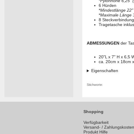
*
Pylonhöhe 6,25" 
6 Hürden
*
Mindestlänge 22"
*
Maximale Länge 3
8 Steckverbindun
Tragetasche inklus
ABMESSUNGEN
der Ta
20"L x 7" H x 6,5 
ca. 20cm x 18cm 
Eigenschaften
Stichworte:
Shopping
Verfügbarkeit
Versand- / Zahlungskoste
Produkt Hilfe