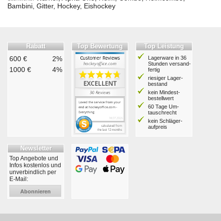
Bambini, Gitter, Hockey, Eishockey
Rabatt
Top Bewertung
Top Leistung
600 €
2%
Lagerware in 36
Stunden ver­sand­
1000 €
4%
fertig
riesiger Lager­
bestand
kein Mindest­
bestell­wert
60 Tage Um­
tausch­recht
kein Schläger­
aufpreis
Newsletter
Top Angebote und
Infos kostenlos und
unverbindlich per
E-Mail:
Abonnieren