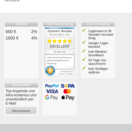
Stichworte:
Rabatt
Top Bewertung
Top Leistung
600 €
2%
Lagerware in 36
Stunden ver­sand­
1000 €
4%
fertig
riesiger Lager­
bestand
kein Mindest­
bestell­wert
60 Tage Um­
tausch­recht
kein Schläger­
aufpreis
Newsletter
Top Angebote und
Infos kostenlos und
unverbindlich per
E-Mail:
Abonnieren