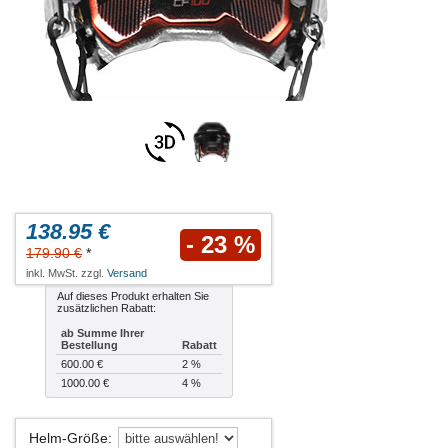
138.95 €
- 23 %
179.90 €
*
inkl. MwSt. zzgl.
Versand
Auf dieses Produkt erhalten Sie
zusätzlichen Rabatt:
ab Summe Ihrer
Bestellung
Rabatt
600.00 €
2 %
1000.00 €
4 %
Helm-Größe
: