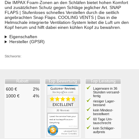
Die IMPAX Foam-Zonen an den Schläfen bietet hohen Komfort
und zusätzlichen Schutz gegen Schläge jeglicher Art. SNAP
FLAPS | Stufenloses schnelles Verstellen durch die seitlich
angebrachten Snap Flaps. COOLING VENTS | Das in die
Helmschale integrierte Ventilation-System leitet die Luft um den
Kopf herum und hilft dabei einen kühlen Kopf zu bewahren.
Eigenschaften
Hersteller (GPSR)
Stichworte:
Rabatt
Top Bewertung
Top Leistung
600 €
2%
Lagerware in 36
Stunden ver­sand­
1000 €
4%
fertig
riesiger Lager­
bestand
kein Mindest­
bestell­wert
60 Tage Um­
tausch­recht
kein Schläger­
aufpreis