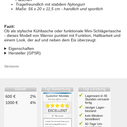
Tragefreundlich mit stabilem Nylongurt
Maße: 56 x 20 x 11,5 cm - handlich und sportlich
Fazit:
Ob als stylische Kühltasche oder funktionale Mini-Schlägertasche
- dieses Modell von Warrior punktet mit Funktion, Haltbarkeit und
einem Look, der auf und neben dem Eis überzeugt.
Eigenschaften
Hersteller (GPSR)
Stichworte:
Rabatt
Top Bewertung
Top Leistung
600 €
2%
Lagerware in 36
Stunden ver­sand­
1000 €
4%
fertig
riesiger Lager­
bestand
kein Mindest­
bestell­wert
60 Tage Um­