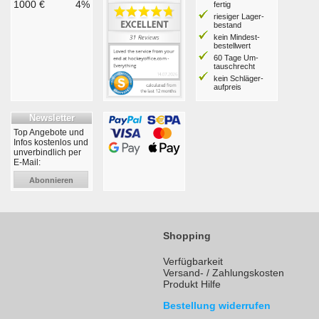
1000 €
4%
fertig
riesiger Lager­
bestand
kein Mindest­
bestell­wert
60 Tage Um­
tausch­recht
kein Schläger­
aufpreis
Newsletter
Top Angebote und
Infos kostenlos und
unverbindlich per
E-Mail:
Abonnieren
Shopping
Verfügbarkeit
Versand- / Zahlungskosten
Produkt Hilfe
Bestellung widerrufen