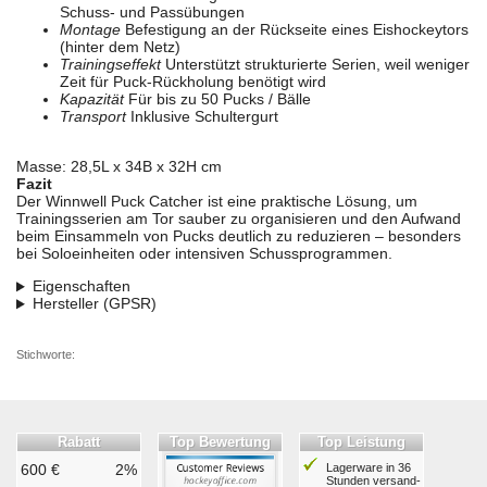
Schuss- und Passübungen
Montage
Befestigung an der Rückseite eines Eishockeytors
(hinter dem Netz)
Trainingseffekt
Unterstützt strukturierte Serien, weil weniger
Zeit für Puck-Rückholung benötigt wird
Kapazität
Für bis zu 50 Pucks / Bälle
Transport
Inklusive Schultergurt
Masse: 28,5L x 34B x 32H cm
Fazit
Der Winnwell Puck Catcher ist eine praktische Lösung, um
Trainingsserien am Tor sauber zu organisieren und den Aufwand
beim Einsammeln von Pucks deutlich zu reduzieren – besonders
bei Soloeinheiten oder intensiven Schussprogrammen.
Eigenschaften
Hersteller (GPSR)
Stichworte:
Rabatt
Top Bewertung
Top Leistung
600 €
2%
Lagerware in 36
Stunden ver­sand­