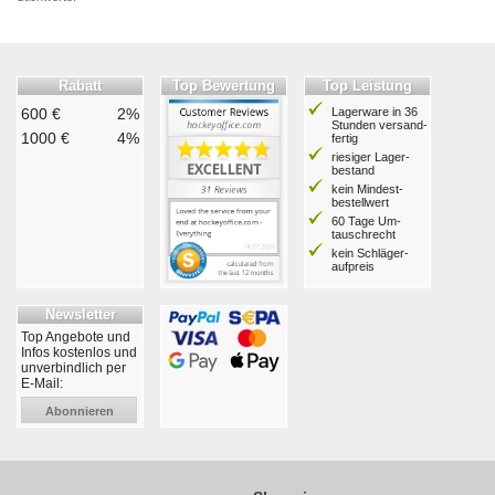
Rabatt
Top Bewertung
Top Leistung
600 €
2%
Lagerware in 36
Stunden ver­sand­
1000 €
4%
fertig
riesiger Lager­
bestand
kein Mindest­
bestell­wert
60 Tage Um­
tausch­recht
kein Schläger­
aufpreis
Newsletter
Top Angebote und
Infos kostenlos und
unverbindlich per
E-Mail:
Abonnieren