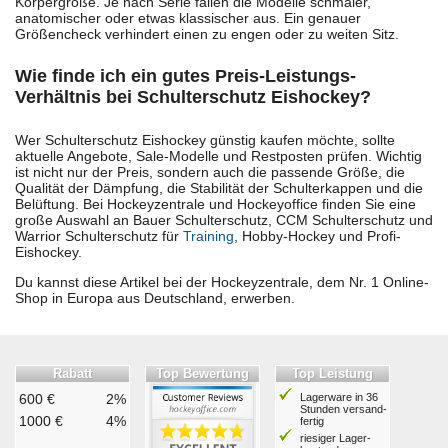
Körpergröße. Je nach Serie fallen die Modelle schmaler,
anatomischer oder etwas klassischer aus. Ein genauer
Größencheck verhindert einen zu engen oder zu weiten Sitz.
Wie finde ich ein gutes Preis-Leistungs-
Verhältnis bei Schulterschutz Eishockey?
Wer Schulterschutz Eishockey günstig kaufen möchte, sollte
aktuelle Angebote, Sale-Modelle und Restposten prüfen. Wichtig
ist nicht nur der Preis, sondern auch die passende Größe, die
Qualität der Dämpfung, die Stabilität der Schulterkappen und die
Belüftung. Bei Hockeyzentrale und Hockeyoffice finden Sie eine
große Auswahl an Bauer Schulterschutz, CCM Schulterschutz und
Warrior Schulterschutz für
Training
, Hobby-Hockey und Profi-
Eishockey.
Du kannst diese Artikel bei der Hockeyzentrale, dem Nr. 1 Online-
Shop in Europa aus Deutschland, erwerben.
Rabatt
Top Bewertung
Top Leistung
600 €
2%
Lagerware in 36
Stunden ver­sand­
1000 €
4%
fertig
riesiger Lager­