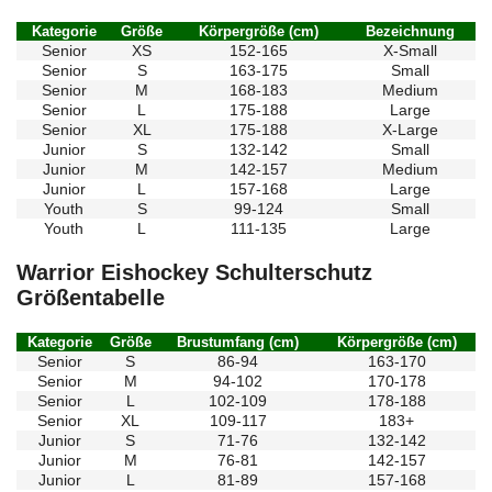
Kategorie
Größe
Körpergröße (cm)
Bezeichnung
Senior
XS
152-165
X-Small
Senior
S
163-175
Small
Senior
M
168-183
Medium
Senior
L
175-188
Large
Senior
XL
175-188
X-Large
Junior
S
132-142
Small
Junior
M
142-157
Medium
Junior
L
157-168
Large
Youth
S
99-124
Small
Youth
L
111-135
Large
Warrior Eishockey Schulterschutz
Größentabelle
Kategorie
Größe
Brustumfang (cm)
Körpergröße (cm)
Senior
S
86-94
163-170
Senior
M
94-102
170-178
Senior
L
102-109
178-188
Senior
XL
109-117
183+
Junior
S
71-76
132-142
Junior
M
76-81
142-157
Junior
L
81-89
157-168