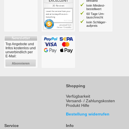
bestand
kein Mindest­
bestell­wert
60 Tage Um­
tausch­recht
kein Schläger­
aufpreis
Newsletter
Top Angebote und
Infos kostenlos und
unverbindlich per
E-Mail:
Abonnieren
Shopping
Verfügbarkeit
Versand- / Zahlungskosten
Produkt Hilfe
Bestellung widerrufen
Service
Info