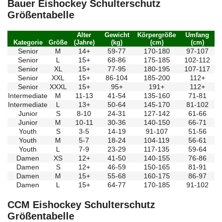
Bauer Eishockey Schulterschutz
Größentabelle
Alter
Gewicht
Körpergröße
Umfang
Kategorie
Größe
(Jahre)
(kg)
(cm)
(cm)
Senior
M
14+
59-77
170-180
97-107
Senior
L
15+
68-86
175-185
102-112
Senior
XL
15+
77-95
180-195
107-117
Senior
XXL
15+
86-104
185-200
112+
Senior
XXXL
15+
95+
191+
112+
Intermediate
M
11-13
41-54
135-160
71-81
Intermediate
L
13+
50-64
145-170
81-102
Junior
S
8-10
24-31
127-142
61-66
Junior
M
10-11
30-36
140-150
66-71
Youth
S
3-5
14-19
91-107
51-56
Youth
M
5-7
18-24
104-119
56-61
Youth
L
7-9
23-29
117-135
59-64
Damen
XS
12+
41-50
140-155
76-86
Damen
S
12+
46-59
150-165
81-91
Damen
M
15+
55-68
160-175
86-97
Damen
L
15+
64-77
170-185
91-102
CCM Eishockey Schulterschutz
Größentabelle