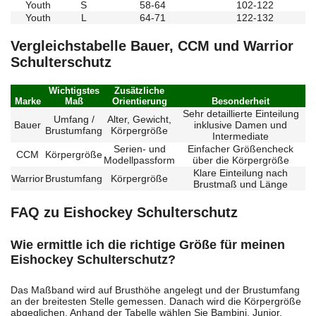
Youth
S
58-64
102-122
Youth
L
64-71
122-132
Vergleichstabelle Bauer, CCM und Warrior
Schulterschutz
Wichtigstes
Zusätzliche
Marke
Maß
Orientierung
Besonderheit
Sehr detaillierte Einteilung
Umfang /
Alter, Gewicht,
Bauer
inklusive Damen und
Brustumfang
Körpergröße
Intermediate
Serien- und
Einfacher Größencheck
CCM
Körpergröße
Modellpassform
über die Körpergröße
Klare Einteilung nach
Warrior
Brustumfang
Körpergröße
Brustmaß und Länge
FAQ zu Eishockey Schulterschutz
Wie ermittle ich die richtige Größe für meinen
Eishockey Schulterschutz?
Das Maßband wird auf Brusthöhe angelegt und der Brustumfang
an der breitesten Stelle gemessen. Danach wird die Körpergröße
abgeglichen. Anhand der Tabelle wählen Sie Bambini, Junior,