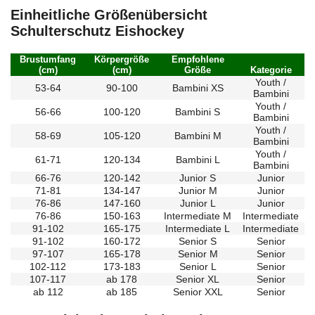
Einheitliche Größenübersicht
Schulterschutz Eishockey
Brustumfang
Körpergröße
Empfohlene
(cm)
(cm)
Größe
Kategorie
Youth /
53-64
90-100
Bambini XS
Bambini
Youth /
56-66
100-120
Bambini S
Bambini
Youth /
58-69
105-120
Bambini M
Bambini
Youth /
61-71
120-134
Bambini L
Bambini
66-76
120-142
Junior S
Junior
71-81
134-147
Junior M
Junior
76-86
147-160
Junior L
Junior
76-86
150-163
Intermediate M
Intermediate
91-102
165-175
Intermediate L
Intermediate
91-102
160-172
Senior S
Senior
97-107
165-178
Senior M
Senior
102-112
173-183
Senior L
Senior
107-117
ab 178
Senior XL
Senior
ab 112
ab 185
Senior XXL
Senior