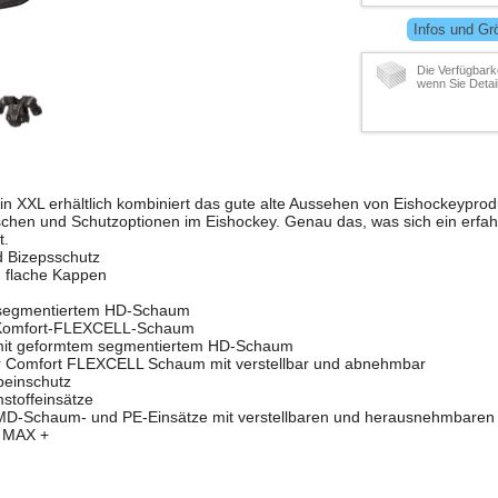
Infos und Gr
Die Verfügbarke
wenn Sie Detai
in XXL erhältlich kombiniert das gute alte Aussehen von Eishockeypro
schen und Schutzoptionen im Eishockey. Genau das, was sich ein erfa
t.
d Bizepsschutz
 flache Kappen
 segmentiertem HD-Schaum
r Komfort-FLEXCELL-Schaum
 mit geformtem segmentiertem HD-Schaum
r Comfort FLEXCELL Schaum mit verstellbar und abnehmbar
beinschutz
stoffeinsätze
e MD-Schaum- und PE-Einsätze mit verstellbaren und herausnehmbaren
 MAX +