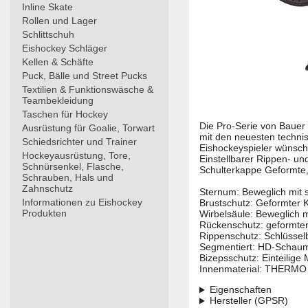
Inline Skate
Rollen und Lager
Schlittschuh
Eishockey Schläger
Kellen & Schäfte
Puck, Bälle und Street Pucks
Textilien & Funktionswäsche &
Teambekleidung
Taschen für Hockey
Die Pro-Serie von Bauer 
Ausrüstung für Goalie, Torwart
mit den neuesten techni
Schiedsrichter und Trainer
Eishockeyspieler wünsch
Hockeyausrüstung, Tore,
Einstellbarer Rippen- un
Schnürsenkel, Flasche,
Schulterkappe Geformte,
Schrauben, Hals und
Zahnschutz
Sternum: Beweglich mit
Informationen zu Eishockey
Brustschutz: Geformte
Produkten
Wirbelsäule: Beweglich
Rückenschutz: geformte
Rippenschutz: Schlüssel
Segmentiert: HD-Schaum
Bizepsschutz: Einteilig
Innenmaterial: THERMO
Eigenschaften
Hersteller (GPSR)