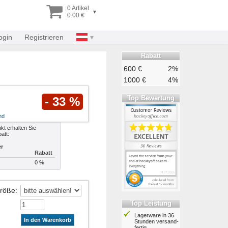
0 Artikel
▾
0.00 €
ogin
Registrieren
Rabatt
600 €
2%
1000 €
4%
Top Bewertung
- 33 %
nd
kt erhalten Sie
att:
er
Rabatt
0 %
Größe
:
Top Leistung
Lagerware in 36
In den Warenkorb
Stunden ver­sand­
fertig