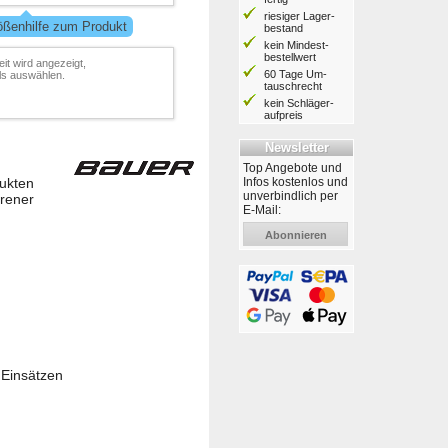
riesiger Lager­
ößenhilfe zum Produkt
bestand
kein Mindest­
bestell­wert
it wird angezeigt,
60 Tage Um­
ls auswählen.
tausch­recht
kein Schläger­
aufpreis
Newsletter
Top Angebote und
Infos kostenlos und
dukten
unverbindlich per
hrener
E-Mail:
Abonnieren
 Einsätzen